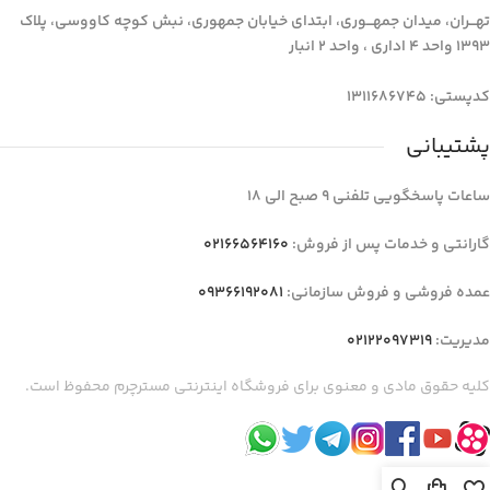
تهـــران، میدان جمهـــوری، ابتدای خیابان جمهوری، نبش کوچه کاووسی، پلاک
1393 واحد 4 اداری ، واحد 2 انبار
کدپستی: 1311686745
پشتیبانی
ساعات پاسخگویی تلفنی 9 صبح الی 18
گارانتی و خدمات پس از فروش:
02166564160
عمده فروشی و فروش سازمانی:
09366192081
مدیریت:
02122097319
کلیه حقوق مادی و معنوی برای فروشگاه اینترنتی مسترچرم محفوظ است.