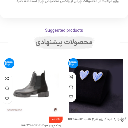
برای مراقبت از محصولات چرمی از واکس مخصوص چرم استفاده کنید.
Suggested products
محصولات پیشنهادی
گوشواره میناکاری طرح قلب mr25-04
-43%
بوت چرم مردانه mrc30092