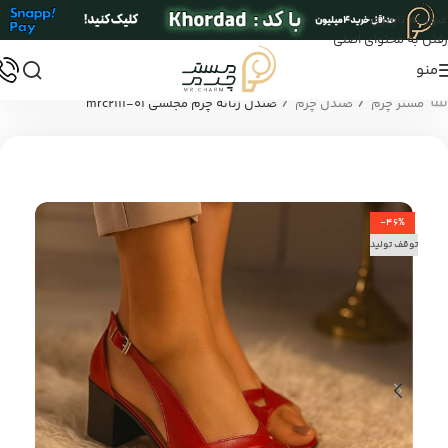
عبور به ناوبری
رفتن به محتوای اصلی
منو
/
/
مستر چرم
صندل چرم
صندل زنانه چرم مجلسی mrc2111-01
-46%
توقف تولید