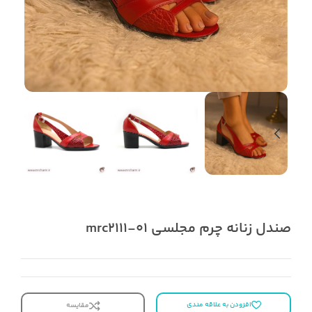
صندل زنانه چرم مجلسی mrc2111-01
افزودن به علاقه مندی
مقایسه