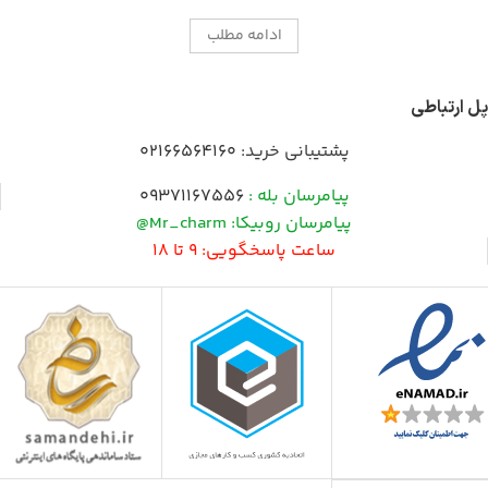
ادامه مطلب
پل ارتباطی
پشتیبانی خرید:
02166564160
پیامرسان بله :
09371167556
پیامرسان روبیکا: Mr_charm@
ساعت پاسخگویی: 9 تا 18