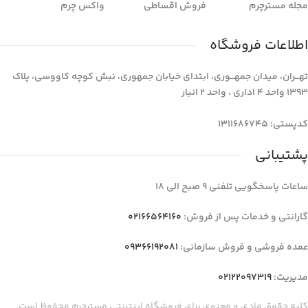
مجله مسترچرم
فروش اقساطی
واکس چرم
اطلاعات فروشگاه
تهـــران، میدان جمهـــوری، ابتدای خیابان جمهوری، نبش کوچه کاووسی، پلاک
1393 واحد 4 اداری ، واحد 2 انبار
کدپستی: 1311686745
پشتیبانی
ساعات پاسخگویی تلفنی 9 صبح الی 18
گارانتی و خدمات پس از فروش:
02166564160
عمده فروشی و فروش سازمانی:
09366192081
مدیریت:
02122097319
کلیه حقوق مادی و معنوی برای فروشگاه اینترنتی مسترچرم محفوظ است.