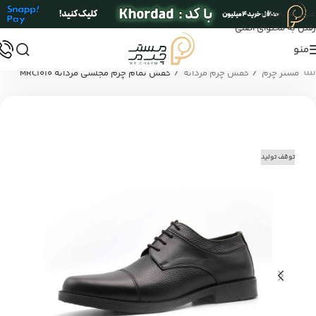
عبور به ناوبری
رفتن به محتوای اصلی
منو
/
/
مستر چرم
کفش چرم مردانه
کفش تمام چرم مجلسی مردانه MRC1010
توقف تولید