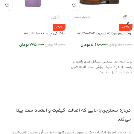
-20%
-49%
بوت چرم مردانه اسپرت mrc300202
جاکارتی چرم mrc1318-66
5,680,000
تومان
765,000
تومان
11,200,000
تومان
960,000
تومان
انتخاب گزینه ها
اطلاعات بیشتر
بوت آیتم جدا نشدنی استایل های پاییزه و
زمستانه افراد شیک پوش است. البته خیلی
از افراد به دلیل جذابیت
درباره مسترچرم؛ جایی که اصالت، کیفیت و اعتماد معنا پیدا
می‌کند
در دنیای امروز، انتخاب یک محصول چرمی تنها به ظاهر آن محدود نمی‌شود.