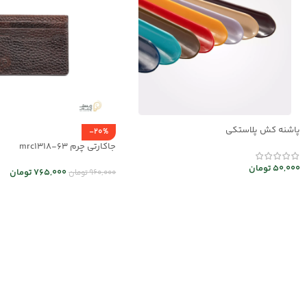
پاشنه کش پلاستکی
-20%
جاکارتی چرم mrc1318-63
50,000
تومان
765,000
تومان
960,000
تومان
افزودن به سبد خرید
انتخاب گزینه ها