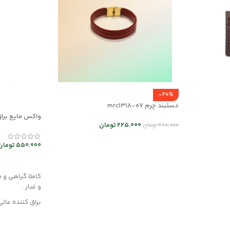
-20%
دستبند چرم mrc1318-07
واکس مایع براق
225,000
تومان
280,000
تومان
mec30047
انتخاب گزینه ها
550,000
تومان
افزودن به سب
کاملا گیاهی و 
و غبار .
براق کننده عالی
این محصول از مو
فن آوری نوین 