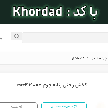
پش
چرم
محصولات اقتصادی
کفش راحتی زنانه چرم mrc2119-03
افزودن به علاقه مندی
مقایسه