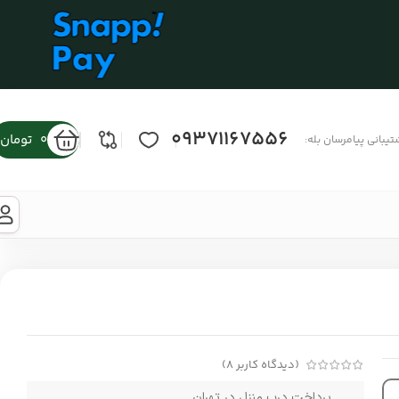
09371167556
0
تومان
تیبانی پیامرسان بله:
(دیدگاه کاربر
8
)
پرداخت درب منزل در تهران