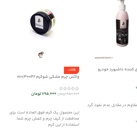
 کننده داشبورد خودرو
-18%
واکس چرم مشکی شوکرم mrc30042
695,000
تومان
850,000
تومان
د خرید
افزودن به سبد خرید
مقاوم در مقابل عدم نفوذ گرد
این محصول یک کرم فوق العاده است برای
محافظت از کیف چرم و کفش چرم شما.
 .
استفاده از این کرم
اد قدرتمند با بهره گیری از
تولید شده و هیچگونه آسیبی