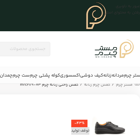
عبور به ناوبری
رفتن به محتوای اصلی
تر چرم
مردانه
زنانه
کیف دوشی
اکسسوری
کوله پشتی چرم
ست چرم
چمدان 
/
/
مستر چرم
کفش چرم زنانه
کفش راحتی زنانه چرم mrc2119-03
-43%
توقف تولید