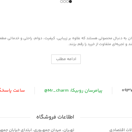
به چرم، قطعات 
داخل خودرو وار
روش مصرف :
ابتدا سطح مورد 
غبار تمیز کرده 
به دنبال محصولی هستند که علاوه بر زیبایی، کیفیت، دوام، راحتی و خدماتی مطمئن ر
را روی سطح آغش
 تجربه‌ای متفاوت از خرید را رقم بزنند.
شود ، سپس با د
مخصوص که در
موجود است سطح
ادامه مطلب
0937
پیامرسان روبیکا: Mr_charm@
ساعت پاسخگویی: 
اطلاعات فروشگاه
ات اقتصادی
تهـــران، میدان جمهـــوری، ابتدای خیابان جمه