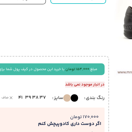
مبلغ
154,000
تومان
با خرید این محصول در کیف پول شما برای
در انبار موجود نمی باشد
41
39
38
37
رنگ بندی
سایز
صاف
170,000 تومان
اگر دوست داری کادوپیچش کنم