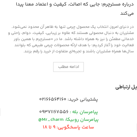
درباره مسترچرم؛ جایی که اصالت، کیفیت و اعتماد معنا پیدا
می‌کند
در دنیای امروز، انتخاب یک محصول چرمی تنها به ظاهر آن محدود نمی‌شود.
مشتریان به دنبال محصولی هستند که علاوه بر زیبایی، کیفیت، دوام، راحتی و
خدماتی مطمئن را نیز به همراه داشته باشد. ما در *مسترچرم با همین باور
فعالیت خود را آغاز کردیم؛ با هدف ارائه محصولات چرمی طبیعی که بتوانند
سال‌ها همراه مشتریان باشند و تجربه‌ای متفاوت از خرید را رقم بزنند.
ادامه مطلب
پل ارتباطی
پشتیبانی خرید:
02166564160
پیامرسان بله :
09371167556
پیامرسان روبیکا: Mr_charm@
ساعت پاسخگویی: 9 تا 18