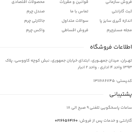
فروش سازمانی
قوانین و مقررات
محصولات اقتصادی
ثبت گارانتی
تماس با ما
صندل چرم
اندازه گیری سایز پا
سوالات متداول
جاکارتی چرم
مجله مسترچرم
فروش اقساطی
واکس چرم
اطلاعات فروشگاه
تهـــران، میدان جمهـــوری، ابتدای خیابان جمهوری، نبش کوچه کاووسی، پلاک
1393 واحد 4 اداری ، واحد 2 انبار
کدپستی: 1311686745
پشتیبانی
ساعات پاسخگویی تلفنی 9 صبح الی 18
گارانتی و خدمات پس از فروش:
02166564160