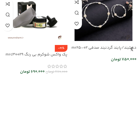
دستبند/پابند گردنبند صدفی mr25-02
-21%
پک واکس شوکرم بی رنگ mrc30029
750,000
تومان
اطلاعات بیشتر
690,000
تومان
870,000
تومان
افزودن به سبد خرید