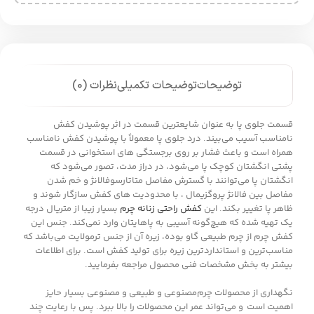
توضیحات
توضیحات تکمیلی
نظرات (0)
قسمت جلوی پا به عنوان شایعترین قسمت در اثر پوشیدن کفش
نامناسب آسیب می‌بیند. درد جلوی پا معمولاً با پوشیدن کفش نامناسب
همراه است و باعث فشار بر روی برجستگی های استخوانی در قسمت
پشتی انگشتان کوچک پا می‌شود، در دراز مدت، تصور می‌شود که
انگشتان پا می‌توانند با گسترش مفاصل متاتارسوفالانژ و خم شدن
مفاصل بین فالانژ پروگزیمال ، با محدودیت های کفش سازگار شوند و
ظاهر پا تغییر بکند. این
کفش راحتی زنانه چرم
بسیار زیبا از متریال درجه
یک تهیه شده که هیچ‌گونه آسیبی به پاهایتان وارد نمی‌کند. جنس این
کفش چرم از چرم طبیعی گاو بوده، زیره آن از جنس ترمولایت می‌باشد که
مناسب‌ترین و استانداردترین زیره برای تولید کفش است. برای اطلاعات
بیشتر به بخش مشخصات فنی محصول مراجعه بفرمایید.
نگهداری از محصولات چرم‌مصنوعی و طبیعی و مصنوعی بسیار حایز
اهمیت است و می‌تواند عمر این محصولات را بالا ببرد. پس با رعایت چند