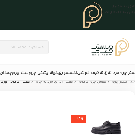
عبور به ناوبری
رفتن به محتوای اصلی
تر چرم
مردانه
زنانه
کیف دوشی
اکسسوری
کوله پشتی چرم
ست چرم
چمدان 
/
/
/
مستر چرم
کفش چرم مردانه
کفش اداری مردانه چرم
کفش مردانه روزمره چرم 08
-28%