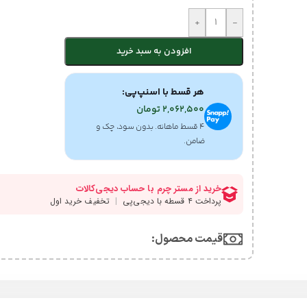
+
-
افزودن به سبد خرید
هر قسط با اسنپ‌پی:
2,062,500
تومان
۴ قسط ماهانه. بدون سود، چک و
ضامن.
قیمت محصول:​