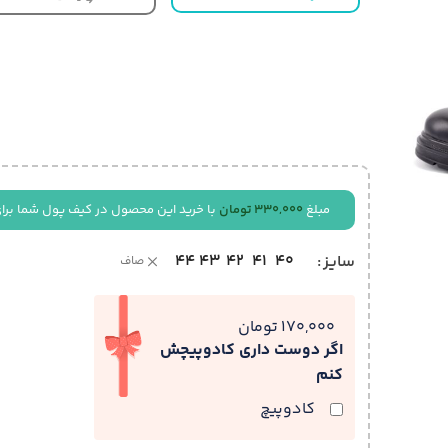
مبلغ
330,000
تومان
با خرید این محصول در کیف پول شما برا
44
43
42
41
40
سایز
صاف
170,000 تومان
اگر دوست داری کادوپیچش
کنم
کادوپیچ