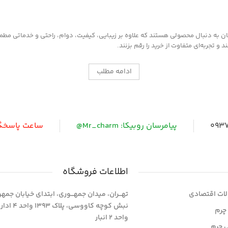
به دنبال محصولی هستند که علاوه بر زیبایی، کیفیت، دوام، راحتی و خدماتی مطمئن ر
 تجربه‌ای متفاوت از خرید را رقم بزنند.
ادامه مطلب
0937
پیامرسان روبیکا: Mr_charm@
ساعت پاسخگویی: 
اطلاعات فروشگاه
ات اقتصادی
تهـــران، میدان جمهـــوری، ابتدای خیابان جمه
نبش کوچه کاووسی، پلاک 393
چرم
واحد 2 انبار
ی چرم