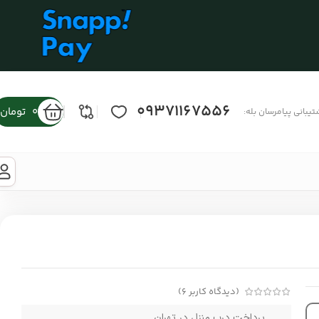
09371167556
0
تومان
تیبانی پیامرسان بله:
(دیدگاه کاربر
6
)
پرداخت درب منزل در تهران