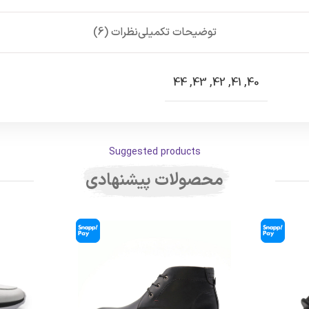
توضیحات تکمیلی
نظرات (6)
44
,
43
,
42
,
41
,
40
Suggested products
محصولات پیشنهادی