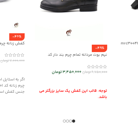
-46%
کفش زنانه چرم راحتی 
-49%
نیم بوت مردانه تمام چرم بند دار کد
mrch30026
7,000,000
تومان
انتخاب گزینه
3,450,000
تومان
6,750,000
تومان
اگر به استایل 
انتخاب گزینه ها
توجه: قالب این کفش یک سایز بزرگتر می
جنس کفش اسپر
باشد.