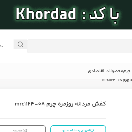
پش
چرم
محصولات اقتصادی
mrc1124-
کفش مردانه روزمره چرم mrc1124-08
افزودن به علاقه مندی
مقایسه