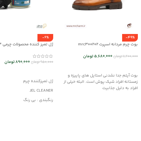
-6%
-49%
بوت چرم مردانه اسپرت mrc300202
ژل تمیز کننده محصولات چرمی mrc30044
5,680,000
تومان
11,200,000
تومان
890,000
تومان
950,000
تومان
انتخاب گزینه ها
افزودن به سبد خرید
بوت آیتم جدا نشدنی استایل های پاییزه و
ژل تمیزکننده چرم
زمستانه افراد شیک پوش است. البته خیلی از
افراد به دلیل جذابیت
JEL CLEANER
رنگبندی : بی رنگ
کاربرد : تمیزکننده
مناسب کلیه محصولات چرمی