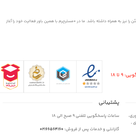
ا نیز به همراه داشته باشد. ما در *مسترچرم با همین باور فعالیت خود را آغاز
9 تا 18
پشتیبانی
وری،
ساعات پاسخگویی تلفنی 9 صبح الی 18
1 واحد 4 اداری ،
گارانتی و خدمات پس از فروش:
02166564160