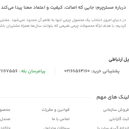
درباره مسترچرم؛ جایی که اصالت، کیفیت و اعتماد معنا پیدا می‌کند
در دنیای امروز، انتخاب یک محصول چرمی تنها به ظاهر آن محدود نمی‌شود. مشتریان 
کردیم؛ با هدف ارائه محصولات چرمی طبیعی که بتوانند سال‌ها همراه مشتریان باشند و
پل ارتباطی
پشتیبانی خرید:
02166564160
پیامرسان بله :
1167556
لینک های مهم
فروش سازمانی
قوانین و مقررات
محصول
ثبت گارانتی
تماس با ما
صندل 
اندازه گیری سایز پا
سوالات متداول
جاکارت