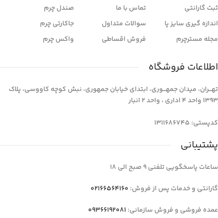
ثبت گارانتی
تماس با ما
صندل چرم
اندازه گیری سایز پا
سوالات متداول
جاکارتی چرم
مجله مسترچرم
فروش اقساطی
واکس چرم
اطلاعات فروشگاه
تهـــران، میدان جمهـــوری، ابتدای خیابان جمهوری، نبش کوچه کاووسی، پلاک
1393 واحد 4 اداری ، واحد 2 انبار
کدپستی: 1311686745
پشتیبانی
ساعات پاسخگویی تلفنی 9 صبح الی 18
گارانتی و خدمات پس از فروش:
02166564160
عمده فروشی و فروش سازمانی:
09366192081