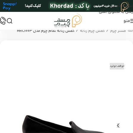
عبور به ناوبری
رفتن به محتوای اصلی
منو
/
/
مستر چرم
کفش چرم زنانه
کفش زنانه تمام چرم مدل MRC1003
توقف تولید