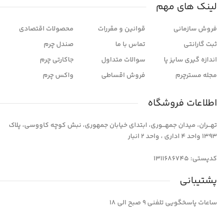
لینک های مهم
فروش سازمانی
قوانین و مقررات
محصولات اقتصادی
ثبت گارانتی
تماس با ما
صندل چرم
اندازه گیری سایز پا
سوالات متداول
جاکارتی چرم
مجله مسترچرم
فروش اقساطی
واکس چرم
اطلاعات فروشگاه
تهـــران، میدان جمهـــوری، ابتدای خیابان جمهوری، نبش کوچه کاووسی، پلاک
1393 واحد 4 اداری ، واحد 2 انبار
کدپستی: 1311686745
پشتیبانی
ساعات پاسخگویی تلفنی 9 صبح الی 18