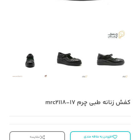
کفش زنانه طبی چرم mrc2118-17
افزودن به علاقه مندی
مقایسه