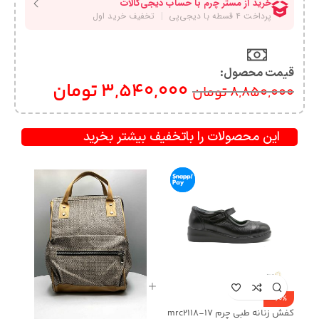
قیمت محصول:​
3,540,000
تومان
8,850,000
تومان
این محصولات را باتخفیف بیشتر بخرید
-60%
کفش زنانه طبی چرم mrc2118-17