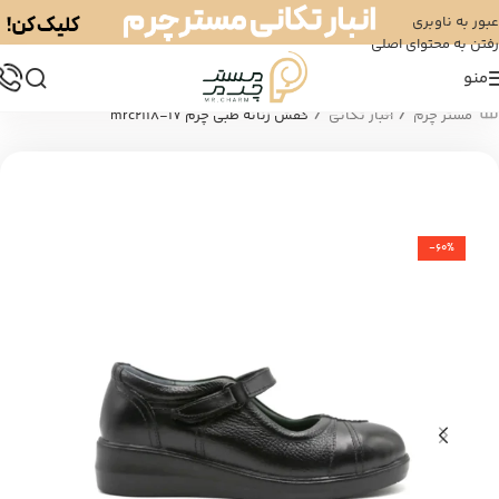
عبور به ناوبری
رفتن به محتوای اصلی
منو
/
/
مستر چرم
انبار تکانی
کفش زنانه طبی چرم mrc2118-17
-60%