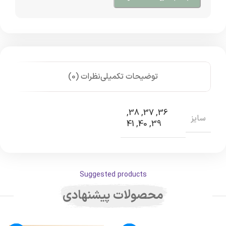
توضیحات تکمیلی
نظرات (0)
,
38
,
37
,
36
سایز
41
,
40
,
39
Suggested products
محصولات پیشنهادی