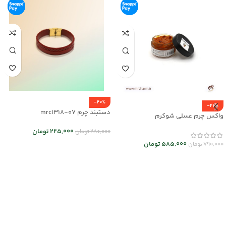
-20%
-26%
دستبند چرم mrc1318-07
واکس چرم عسلی شوکرم
225,000
تومان
280,000
تومان
585,000
تومان
790,000
تومان
انتخاب گزینه ها
افزودن به سبد خرید