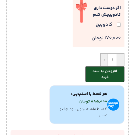
اگر دوست داری
کادوپیچش کنم
کادوپیچ
170,000 تومان
+
-
افزودن به سبد
خرید
هر قسط با اسنپ‌پی:
885,000
تومان
۴ قسط ماهانه. بدون سود، چک و
ضامن.