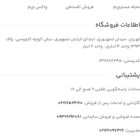
مجله مسترچرم
فروش اقساطی
واکس چرم
اطلاعات فروشگاه
تهـــران، میدان جمهـــوری، ابتدای خیابان جمهوری، نبش کوچه کاووسی، پلاک
1393 واحد 4 اداری ، واحد 2 انبار
کدپستی: 1311686745
پشتیبانی
ساعات پاسخگویی تلفنی 9 صبح الی 18
گارانتی و خدمات پس از فروش:
02166564160
عمده فروشی و فروش سازمانی:
09366192081
مدیریت:
02122097319