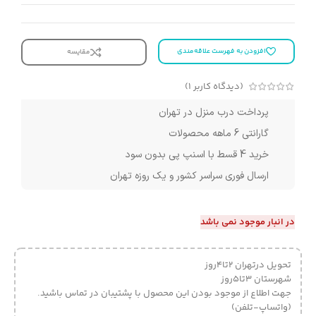
افزودن به فهرست علاقه‌مندی
مقایسه
(دیدگاه کاربر
1
)
پرداخت درب منزل در تهران
گارانتی 6 ماهه محصولات
خرید 4 قسط با اسنپ پی بدون سود
ارسال فوری سراسر کشور و یک روزه تهران
در انبار موجود نمی باشد
تحویل درتهران 2تا4روز
شهرستان 3تا5روز
جهت اطلاع از موجود بودن این محصول با پشتیبان در تماس باشید.
(واتساپ-تلفن)