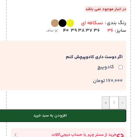
در انبار موجود نمی باشد
رنگ بندی
نسکافه ای
40
39
38
37
36
سایز
36
صاف
اگر دوست داری کادوپیچش کنم
کادوپیچ
170,000 تومان
+
-
افزودن به سبد خرید