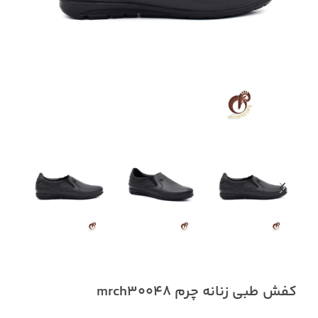
کفش طبی زنانه چرم mrch30048