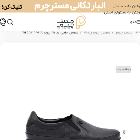
رفتن به پیمایش
رفتن به محتوای اصلی
منو
/
/
مستر چرم
کفش چرم زنانه
کفش طبی زنانه چرم mrch30048
توقف تولید