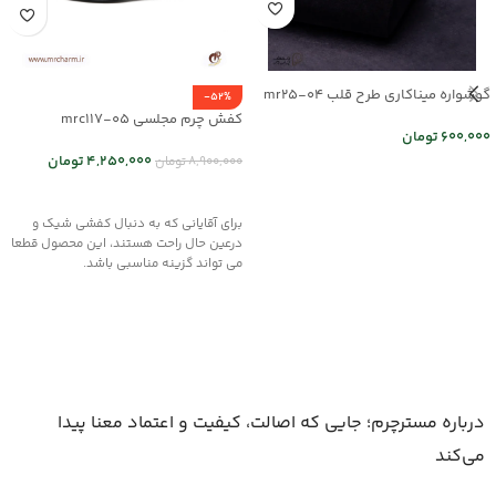
گوشواره میناکاری طرح قلب mr25-04
-52%
کفش چرم مجلسی mrc117-05
600,000
تومان
4,250,000
تومان
8,900,000
تومان
اطلاعات بیشتر
انتخاب گزینه ها
برای آقایانی که به دنبال کفشی شیک و
درعین حال راحت هستند، این محصول قطعا
می تواند گزینه مناسبی باشد.
درباره مسترچرم؛ جایی که اصالت، کیفیت و اعتماد معنا پیدا
می‌کند