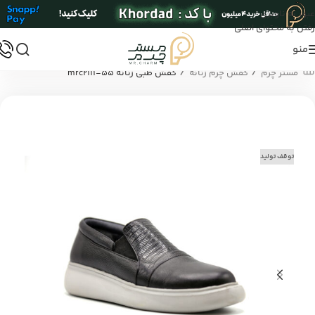
عبور به ناوبری
رفتن به محتوای اصلی
منو
/
/
مستر چرم
کفش چرم زنانه
کفش طبی زنانه mrc2111-55
توقف تولید