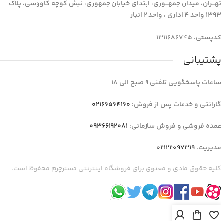
تهـــران، میدان جمهـــوری، ابتدای خیابان جمهوری، نبش کوچه کاووسی، پلاک
1393 واحد 4 اداری ، واحد 2 انبار
کدپستی: 1311686745
پشتیبانی
ساعات پاسخگویی تلفنی 9 صبح الی 18
گارانتی و خدمات پس از فروش:
02166564160
عمده فروشی و فروش سازمانی:
09366192081
مدیریت:
02122097319
کلیه حقوق مادی و معنوی برای فروشگاه اینترنتی مسترچرم محفوظ است.