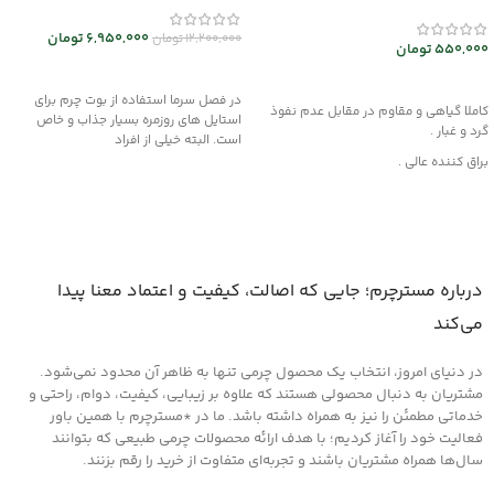
mec30047
6,950,000
تومان
12,200,000
تومان
550,000
تومان
انتخاب گزینه ها
افزودن به سبد خرید
در فصل سرما استفاده از بوت چرم برای
کاملا گیاهی و مقاوم در مقابل عدم نفوذ
استایل های روزمره بسیار جذاب و خاص
گرد و غبار .
است. البته خیلی از افراد
براق کننده عالی .
این محصول از مواد قدرتمند با بهره گیری از
فن آوری نوین تولید شده و هیچگونه
آسیبی به چرم، قطعات لاستیکی، پلاستیکی
و پارچه داخل خودرو وارد نمیکند .
روش مصرف :
درباره مسترچرم؛ جایی که اصالت، کیفیت و اعتماد معنا پیدا
ابتدا سطح مورد نظر را کاملا از هرگونه گرد و
می‌کند
غبار تمیز کرده و سپس لایه ای نازک از این
کرم را روی سطح آغشته کنید و اجازه دهید
در دنیای امروز، انتخاب یک محصول چرمی تنها به ظاهر آن محدود نمی‌شود.
تا خشک شود ، سپس با دستمالی تمیز یا پد
های مخصوص که در همین بخش اکسسوری
مشتریان به دنبال محصولی هستند که علاوه بر زیبایی، کیفیت، دوام، راحتی و
موجود است سطح را جلادهید .
خدماتی مطمئن را نیز به همراه داشته باشد. ما در *مسترچرم با همین باور
فعالیت خود را آغاز کردیم؛ با هدف ارائه محصولات چرمی طبیعی که بتوانند
سال‌ها همراه مشتریان باشند و تجربه‌ای متفاوت از خرید را رقم بزنند.