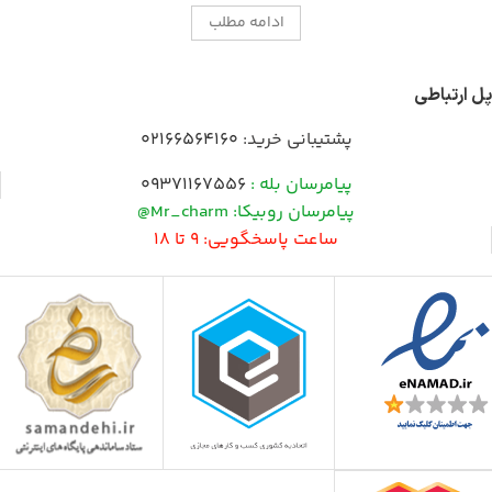
ادامه مطلب
پل ارتباطی
پشتیبانی خرید:
02166564160
پیامرسان بله :
09371167556
پیامرسان روبیکا: Mr_charm@
ساعت پاسخگویی: 9 تا 18