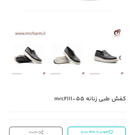
کفش طبی زنانه mrc2111-55
افزودن به علاقه مندی
مقایسه