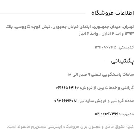
اطلاعات فروشگاه
تهـــران، میدان جمهـــوری، ابتدای خیابان جمهوری، نبش کوچه کاووسی، پلاک
1393 واحد 4 اداری ، واحد 2 انبار
کدپستی: 1311686745
پشتیبانی
ساعات پاسخگویی تلفنی 9 صبح الی 18
گارانتی و خدمات پس از فروش:
02166564160
عمده فروشی و فروش سازمانی:
09366192081
مدیریت:
02122097319
کلیه حقوق مادی و معنوی برای فروشگاه اینترنتی مسترچرم محفوظ است.