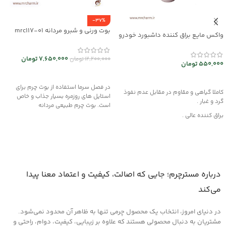
-37%
بوت ورنی و شبرو مردانه mrc117-01
واکس مایع براق کننده داشبورد خودرو
mec30047
7,650,000
تومان
12,200,000
تومان
550,000
تومان
انتخاب گزینه ها
افزودن به سبد خرید
در فصل سرما استفاده از بوت چرم برای
کاملا گیاهی و مقاوم در مقابل عدم نفوذ
استایل های روزمره بسیار جذاب و خاص
گرد و غبار .
است. بوت چرم طبیعی مردانه
براق کننده عالی .
این محصول از مواد قدرتمند با بهره گیری از
فن آوری نوین تولید شده و هیچگونه
آسیبی به چرم، قطعات لاستیکی، پلاستیکی
و پارچه داخل خودرو وارد نمیکند .
روش مصرف :
درباره مسترچرم؛ جایی که اصالت، کیفیت و اعتماد معنا پیدا
ابتدا سطح مورد نظر را کاملا از هرگونه گرد و
می‌کند
غبار تمیز کرده و سپس لایه ای نازک از این
کرم را روی سطح آغشته کنید و اجازه دهید
در دنیای امروز، انتخاب یک محصول چرمی تنها به ظاهر آن محدود نمی‌شود.
تا خشک شود ، سپس با دستمالی تمیز یا پد
های مخصوص که در همین بخش اکسسوری
مشتریان به دنبال محصولی هستند که علاوه بر زیبایی، کیفیت، دوام، راحتی و