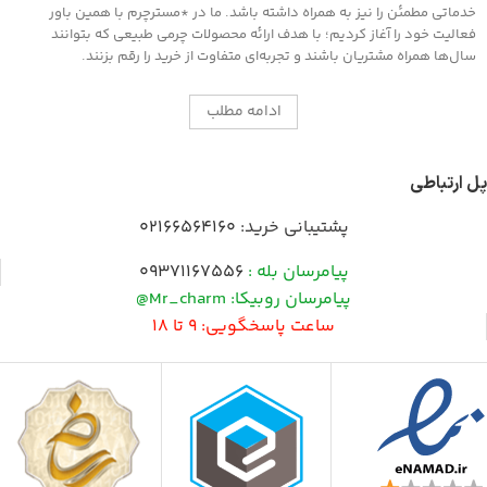
موجود است سطح را جلادهید .
خدماتی مطمئن را نیز به همراه داشته باشد. ما در *مسترچرم با همین باور
فعالیت خود را آغاز کردیم؛ با هدف ارائه محصولات چرمی طبیعی که بتوانند
سال‌ها همراه مشتریان باشند و تجربه‌ای متفاوت از خرید را رقم بزنند.
ادامه مطلب
پل ارتباطی
پشتیبانی خرید:
02166564160
پیامرسان بله :
09371167556
پیامرسان روبیکا: Mr_charm@
ساعت پاسخگویی: 9 تا 18