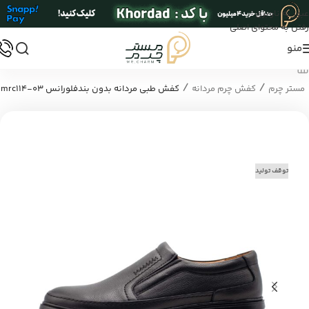
عبور به ناوبری
رفتن به محتوای اصلی
منو
/
/
مستر چرم
کفش چرم مردانه
کفش طبی مردانه بدون بندفلورانس mrc114-03
توقف تولید