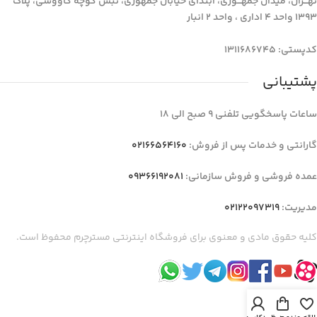
تهـــران، میدان جمهـــوری، ابتدای خیابان جمهوری، نبش کوچه کاووسی، پلاک
1393 واحد 4 اداری ، واحد 2 انبار
کدپستی: 1311686745
پشتیبانی
ساعات پاسخگویی تلفنی 9 صبح الی 18
گارانتی و خدمات پس از فروش:
02166564160
عمده فروشی و فروش سازمانی:
09366192081
مدیریت:
02122097319
کلیه حقوق مادی و معنوی برای فروشگاه اینترنتی مسترچرم محفوظ است.