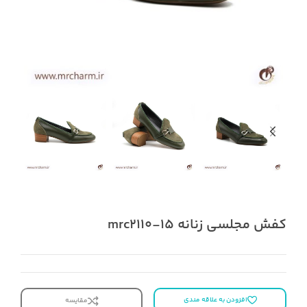
کفش مجلسی زنانه mrc2110-15
افزودن به علاقه مندی
مقایسه