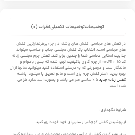
توضیحات
توضیحات تکمیلی
نظرات (0)
در کفش های مجلسی، کفش های پاشنه دار جزء پرطرفدارترین کفش
های مجلسی است. انتخاب یک کفش مجلسی جذاب و مناسب میتواند
جذابیت استایل مجلسی شما را چندین برابر کند. کفش چرم مجلسی زنانه
کد mrc2110-15 از چرم گاوی باکیفیت تهیه شده که بسیار بادوام و
ماندگار است و درصورتی که به درستی استفاده کنید میتوانید سالها از آن
بهره ببرید. آستر کفش چرم بزی است و مانع تعریق پا میشود. پاشنه
کفش زنانه جدید
2.5 سانتی متر می باشد و بصورت استاندارد طراحی
شده است.
شرایط نگهداری :
از پوشیدن کفش کوچکتر از سایزپای خود خودداری کنید.
برای تمیز کردن کفش از واکس مخصوص محصولات چرمی استفاده کنید.