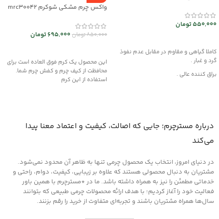
mec30047
واکس چرم مشکی شوکرم mrc30042
550,000
تومان
695,000
تومان
850,000
تومان
افزودن به سبد خرید
افزودن به سبد خرید
کاملا گیاهی و مقاوم در مقابل عدم نفوذ
گرد و غبار .
این محصول یک کرم فوق العاده است برای
محافظت از کیف چرم و کفش چرم شما.
براق کننده عالی .
استفاده از این کرم
این محصول از مواد قدرتمند با بهره گیری از
فن آوری نوین تولید شده و هیچگونه
آسیبی به چرم، قطعات لاستیکی، پلاستیکی
و پارچه داخل خودرو وارد نمیکند .
درباره مسترچرم؛ جایی که اصالت، کیفیت و اعتماد معنا پیدا
روش مصرف :
می‌کند
ابتدا سطح مورد نظر را کاملا از هرگونه گرد و
غبار تمیز کرده و سپس لایه ای نازک از این
کرم را روی سطح آغشته کنید و اجازه دهید
در دنیای امروز، انتخاب یک محصول چرمی تنها به ظاهر آن محدود نمی‌شود.
تا خشک شود ، سپس با دستمالی تمیز یا پد
مشتریان به دنبال محصولی هستند که علاوه بر زیبایی، کیفیت، دوام، راحتی و
های مخصوص که در همین بخش اکسسوری
خدماتی مطمئن را نیز به همراه داشته باشد. ما در *مسترچرم با همین باور
موجود است سطح را جلادهید .
فعالیت خود را آغاز کردیم؛ با هدف ارائه محصولات چرمی طبیعی که بتوانند
سال‌ها همراه مشتریان باشند و تجربه‌ای متفاوت از خرید را رقم بزنند.