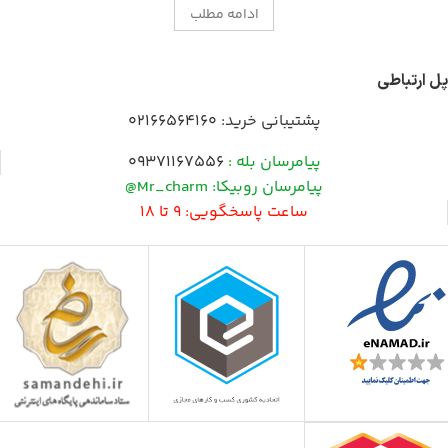
ادامه مطلب
پل ارتباطی
پشتیبانی خرید:
02166564160
پیامرسان بله :
09371167556
پیامرسان روبیکا: Mr_charm@
ساعت پاسخگویی: 9 تا 18