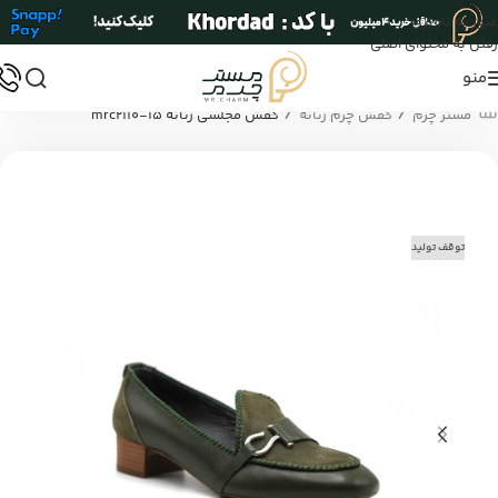
عبور به ناوبری
رفتن به محتوای اصلی
منو
/
/
مستر چرم
کفش چرم زنانه
کفش مجلسی زنانه mrc2110-15
توقف تولید