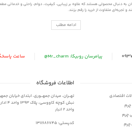
به دنبال محصولی هستند که علاوه بر زیبایی، کیفیت، دوام، راحتی و خدماتی مطمئن ر
 تجربه‌ای متفاوت از خرید را رقم بزنند.
ادامه مطلب
0937
پیامرسان روبیکا: Mr_charm@
ساعت پاسخگویی: 
اطلاعات فروشگاه
ات اقتصادی
تهـــران، میدان جمهـــوری، ابتدای خیابان جمه
نبش کوچه کاووسی، پلاک 393
چرم
واحد 2 انبار
ی چرم
کدپستی: 1311686745
چرم