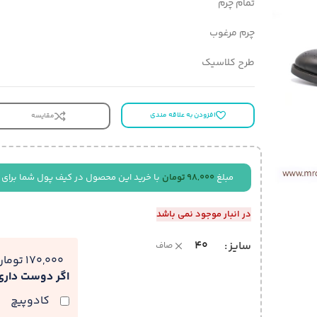
تمام چرم
چرم مرغوب
طرح کلاسیک
افزودن به علاقه مندی
مقایسه
مبلغ
98,000
تومان
با خرید این محصول در کیف پول شما برای 
در انبار موجود نمی باشد
40
سایز
صاف
170,000 تومان
اگر دوست دار
کادوپیچ