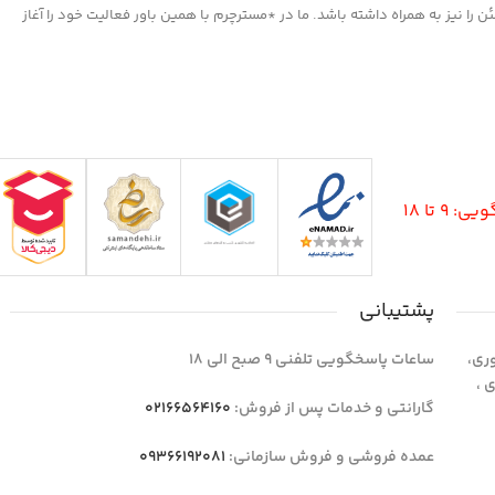
ا نیز به همراه داشته باشد. ما در *مسترچرم با همین باور فعالیت خود را آغاز
9 تا 18
پشتیبانی
وری،
ساعات پاسخگویی تلفنی 9 صبح الی 18
1 واحد 4 اداری ،
گارانتی و خدمات پس از فروش:
02166564160
عمده فروشی و فروش سازمانی:
09366192081