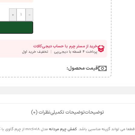
+
-
قیمت محصول:​
توضیحات
توضیحات تکمیلی
نظرات (0)
طعا می تواند گزینه مناسبی باشد.
کفش چرم مردانه
مدل mrc6018 از چ