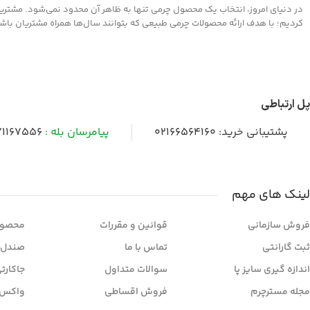
در دنیای امروز، انتخاب یک محصول چرمی تنها به ظاهر آن محدود نمی‌شود. مشتریان 
کردیم؛ با هدف ارائه محصولات چرمی طبیعی که بتوانند سال‌ها همراه مشتریان باشند و
پل ارتباطی
پشتیبانی خرید:
02166564160
پیامرسان بله :
1167556
لینک های مهم
فروش سازمانی
قوانین و مقررات
محصول
ثبت گارانتی
تماس با ما
صندل 
اندازه گیری سایز پا
سوالات متداول
جاکارت
مجله مسترچرم
فروش اقساطی
واکس 