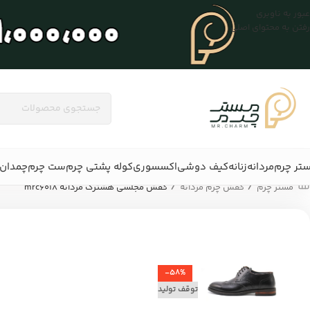
عبور به ناوبری
رفتن به محتوای اصلی
تر چرم
مردانه
زنانه
کیف دوشی
اکسسوری
کوله پشتی چرم
ست چرم
چمدان 
/
/
مستر چرم
کفش چرم مردانه
کفش مجلسی هشترک مردانه mrc6018
-58%
توقف تولید