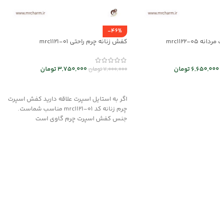
-46%
 mrc1122-05
کفش زنانه چرم راحتی mrc1121-01
6,650,000
تومان
3,750,000
تومان
7,000,000
تومان
 ها
انتخاب گزینه ها
اگر به استایل اسپرت علاقه دارید کفش اسپرت
چرم زنانه کد mrc1121-01 مناسب شماست.
جنس کفش اسپرت چرم گاوی است