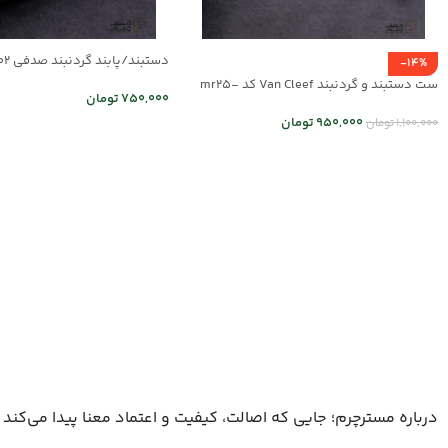
دستبند/پابند گردنبند صدفی mr25-02
-14%
ست دستبند و گردنبند Van Cleef کد mr25-
750,000
تومان
01
950,000
تومان
1,100,000
تومان
اطلاعات بیشتر
انتخاب گزینه ها
درباره مسترچرم؛ جایی که اصالت، کیفیت و اعتماد معنا پیدا می‌کند