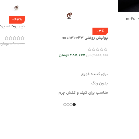
-44%
نیم بوت اسپرت مردانه
-3%
پولیش روغنی mrch30033
11,800,000
تومان
انتخاب گزینه
485,000
تومان
500,000
تومان
افزودن به سبد خرید
براق کننده فوری
بدون رنگ
مناسب برای کیف و کفش چرم
وانواع محصولات چرم مصنوعی