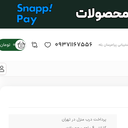
09371167556
0
تومان
تیبانی پیامرسان بله:
پرداخت درب منزل در تهران