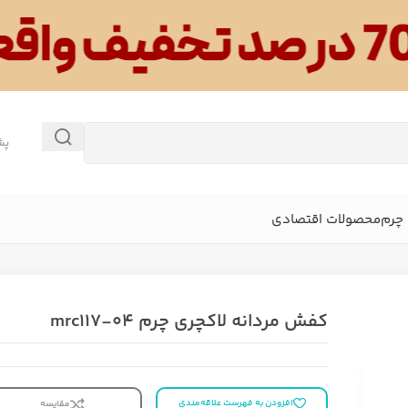
پش
چرم
محصولات اقتصادی
کفش مردانه لاکچری چرم mrc117-04
افزودن به فهرست علاقه‌مندی
مقایسه