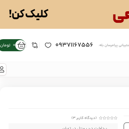
09371167556
0
تومان
تیبانی پیامرسان بله:
(دیدگاه کاربر
3
)
پرداخت درب منزل در تهران