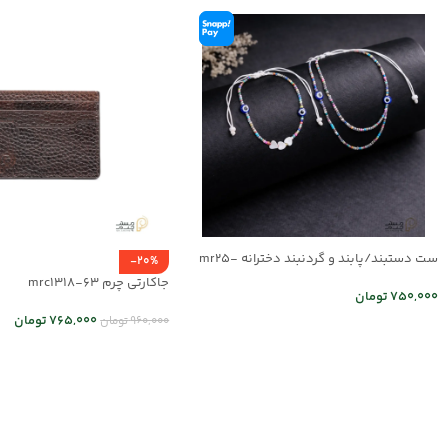
ست دستبند/پابند و گردنبند دخترانه mr25-
-20%
03
جاکارتی چرم mrc1318-63
750,000
تومان
765,000
تومان
960,000
تومان
اطلاعات بیشتر
انتخاب گزینه ها