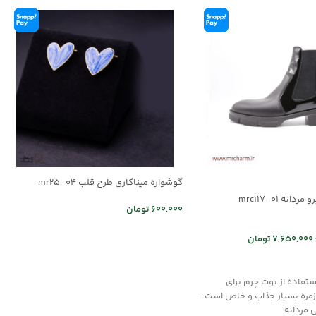
گوشواره میناکاری طرح قلب mr25-04
نه mrc117-01
600,000
تومان
اطلاعات بیشتر
7,650,000
تومان
 ها
تفاده از بوت چرم برای
زمره بسیار جذاب و خاص است.
 مردانه