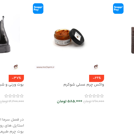
-37%
-26%
واکس چرم عسلی شوکرم
بوت ورنی و شبرو مردا
585,000
تومان
790,000
تومان
12,200,000
تومان
افزودن به سبد خرید
انتخاب گزینه
در فصل سرما اس
استایل های رو
بوت چرم طبیعی