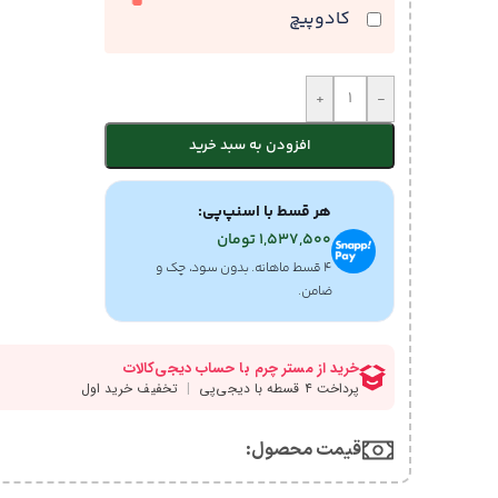
کادوپیچ
+
-
افزودن به سبد خرید
هر قسط با اسنپ‌پی:
1,537,500
تومان
۴ قسط ماهانه. بدون سود، چک و
ضامن.
قیمت محصول:​