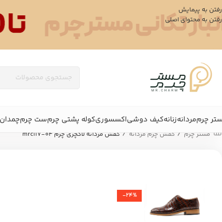
رفتن به پیمایش
رفتن به محتوای اصلی
تر چرم
مردانه
زنانه
کیف دوشی
اکسسوری
کوله پشتی چرم
ست چرم
چمدان 
/
/
مستر چرم
کفش چرم مردانه
کفش مردانه لاکچری چرم mrc117-04
-24%