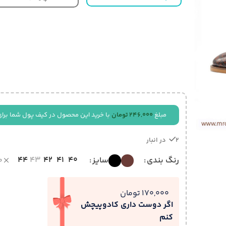
مبلغ
246,000
تومان
با خرید این محصول در کیف پول شما برای
2 در انبار
44
43
42
41
40
رنگ بندی
سایز
ص
170,000 تومان
اگر دوست داری کادوپیچش
کنم