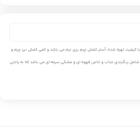
یک و درعین حال راحت هستند، این محصول قطعا می تواند گزینه مناسبی باشد. کفش چرم مردانه مدل mrc117-04 از چرم گاوی با کیفیت تهیه شده، آستر کفش چرم بزی نرم می باشد و کفی کفش نیز چرم و
 شامل رنگبندی جذاب و خاص قهوه ای و مشکی سرمه ای می باشد که به راحتی