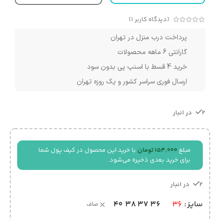
(دیدگاه کاربر
1
)
پرداخت درب منزل در تهران
گارانتی 6 ماهه محصولات
خرید 4 قسط با اسنپ پی بدون سود
ارسال فوری سراسر کشور و یک روزه تهران
2 در انبار
مبلغ
154,000
تومان
با خرید این محصول در کیف پول شما
برای خرید بعدی ذخیره می‌شود.
2 در انبار
40
38
37
36
سایز
36
صاف