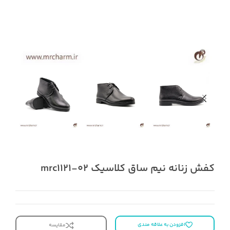
کفش زنانه نیم ساق کلاسیک mrc1121-02
افزودن به علاقه مندی
مقایسه