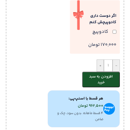
اگر دوست داری
کادوپیچش کنم
کادوپیچ
170,000 تومان
+
-
افزودن به سبد
خرید
هر قسط با اسنپ‌پی:
962,500
تومان
۴ قسط ماهانه. بدون سود، چک و
ضامن.