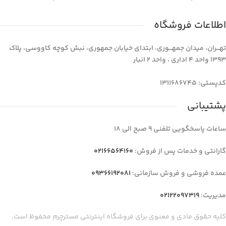
اطلاعات فروشگاه
تهـــران، میدان جمهـــوری، ابتدای خیابان جمهوری، نبش کوچه کاووسی، پلاک
1393 واحد 4 اداری ، واحد 2 انبار
کدپستی: 1311686745
پشتیبانی
ساعات پاسخگویی تلفنی 9 صبح الی 18
گارانتی و خدمات پس از فروش:
02166564160
عمده فروشی و فروش سازمانی:
09366192081
مدیریت:
02122097319
کلیه حقوق مادی و معنوی برای فروشگاه اینترنتی مسترچرم محفوظ است.