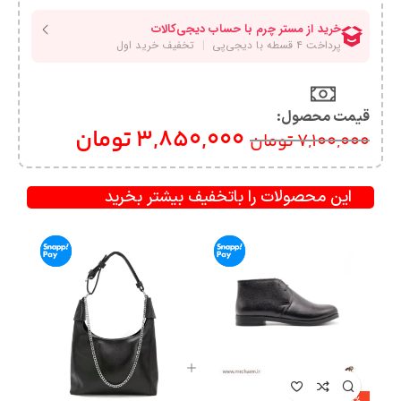
قیمت محصول:​
3,850,000
تومان
7,100,000
تومان
این محصولات را باتخفیف بیشتر بخرید