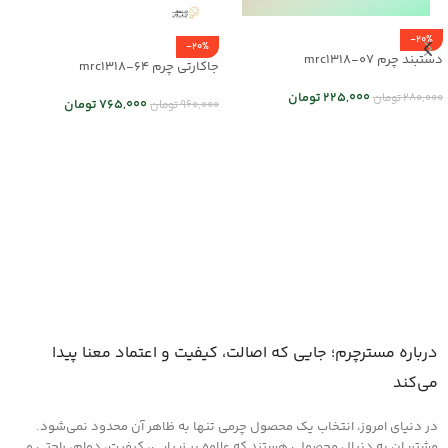
-20%
-20%
دستبند چرم mrc1318-07
جاکارتی چرم mrc1318-64
225,000
تومان
280,000
تومان
765,000
تومان
960,000
تومان
انتخاب گزینه ها
انتخاب گزینه ها
درباره مسترچرم؛ جایی که اصالت، کیفیت و اعتماد معنا پیدا
می‌کند
در دنیای امروز، انتخاب یک محصول چرمی تنها به ظاهر آن محدود نمی‌شود.
مشتریان به دنبال محصولی هستند که علاوه بر زیبایی، کیفیت، دوام، راحتی و