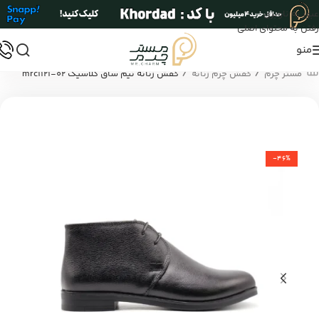
عبور به ناوبری
رفتن به محتوای اصلی
منو
/
/
مستر چرم
کفش چرم زنانه
کفش زنانه نیم ساق کلاسیک mrc1121-02
-46%