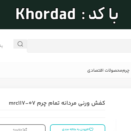
پش
چرم
محصولات اقتصادی
کفش ورنی مردانه تمام چرم mrc117-07
افزودن به علاقه مندی
مقایسه