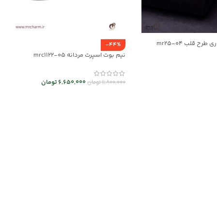
طرح قلب mr25-04
-44%
نیم بوت اسپرت مردانه mrc1122-05
ر
6,650,000
تومان
11,800,000
تومان
انتخاب گزینه ها