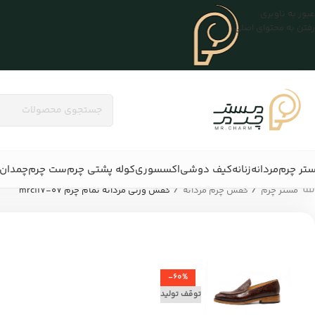
عبور به ناوبری
رفتن به محتوای اصلی
تر چرم
مردانه
زنانه
کیف دوشی
اکسسوری
کوله پشتی چرم
ست چرم
چمدان 
/
/
مستر چرم
کفش چرم مردانه
کفش ورنی مردانه تمام چرم mrc117-07
-60%
توقف تولید