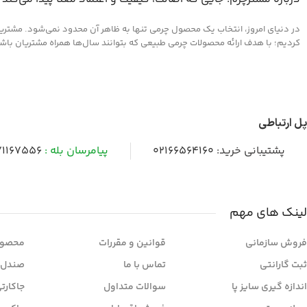
در دنیای امروز، انتخاب یک محصول چرمی تنها به ظاهر آن محدود نمی‌شود. مشتریان 
کردیم؛ با هدف ارائه محصولات چرمی طبیعی که بتوانند سال‌ها همراه مشتریان باشند و
پل ارتباطی
پشتیبانی خرید:
02166564160
پیامرسان بله :
1167556
لینک های مهم
فروش سازمانی
قوانین و مقررات
محصول
ثبت گارانتی
تماس با ما
صندل 
اندازه گیری سایز پا
سوالات متداول
جاکارت