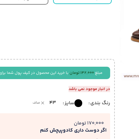
مبلغ
142,000
تومان
با خرید این محصول در کیف پول شما برای
در انبار موجود نمی باشد
43
رنگ بندی
سایز
صاف
170,000 تومان
اگر دوست داری کادوپیچش کنم