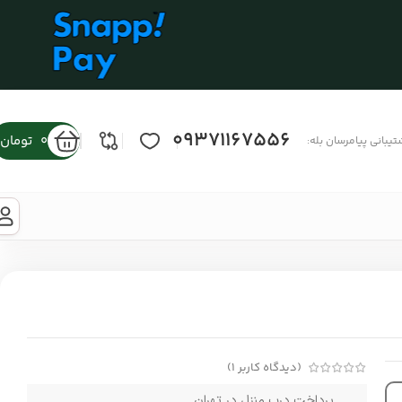
09371167556
0
تومان
تیبانی پیامرسان بله:
(دیدگاه کاربر
1
)
پرداخت درب منزل در تهران