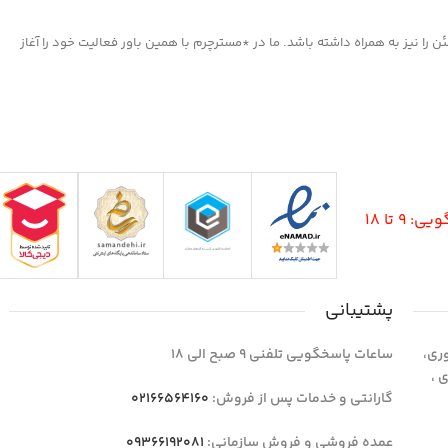
ا نیز به همراه داشته باشد. ما در *مسترچرم با همین باور فعالیت خود را آغاز
9 تا 18
پشتیبانی
وری،
ساعات پاسخگویی تلفنی 9 صبح الی 18
1 واحد 4 اداری ،
گارانتی و خدمات پس از فروش:
02166564160
عمده فروشی و فروش سازمانی:
09366192081