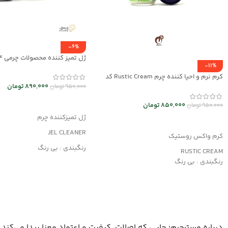
-6%
ژل تمیز کننده محصولات چرمی mrc30044
-11%
کرم نرم و احیا کننده چرم Rustic Cream کد
mrch30032
890,000
تومان
950,000
تومان
افزودن به سبد خرید
850,000
تومان
950,000
تومان
ژل تمیزکننده چرم
افزودن به سبد خرید
JEL CLEANER
کرم واکس روستیک
رنگبندی : بی رنگ
RUSTIC CREAM
کاربرد : تمیزکننده
رنگبندی : بی رنگ
مناسب کلیه محصولات چرمی
کاربرد:
محافظت و نرم کننده چرم های کهنه و دارای
بافت خشک
مناسب کیف و کفش، پوشاک و مبلمان چرمی
درباره مسترچرم؛ جایی که اصالت، کیفیت و اعتماد معنا پیدا می‌کند