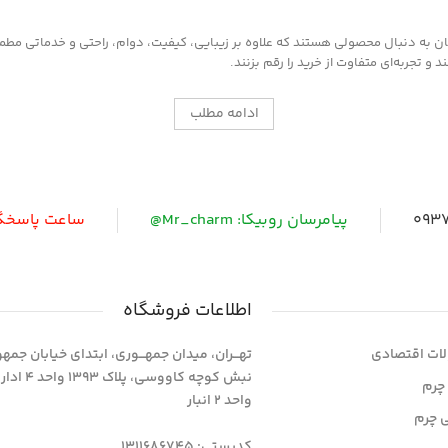
به دنبال محصولی هستند که علاوه بر زیبایی، کیفیت، دوام، راحتی و خدماتی مطمئن ر
 تجربه‌ای متفاوت از خرید را رقم بزنند.
ادامه مطلب
0937
پیامرسان روبیکا: Mr_charm@
ساعت پاسخگویی: 
اطلاعات فروشگاه
ات اقتصادی
تهـــران، میدان جمهـــوری، ابتدای خیابان جمه
نبش کوچه کاووسی، پلاک 393
چرم
واحد 2 انبار
ی چرم
کدپستی: 1311686745