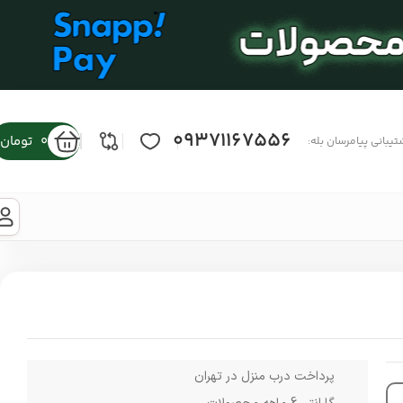
09371167556
0
تومان
تیبانی پیامرسان بله:
پرداخت درب منزل در تهران