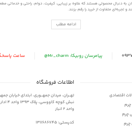
به دنبال محصولی هستند که علاوه بر زیبایی، کیفیت، دوام، راحتی و خدماتی مطمئن ر
 تجربه‌ای متفاوت از خرید را رقم بزنند.
ادامه مطلب
0937
پیامرسان روبیکا: Mr_charm@
ساعت پاسخگویی: 
اطلاعات فروشگاه
ات اقتصادی
تهـــران، میدان جمهـــوری، ابتدای خیابان جمه
نبش کوچه کاووسی، پلاک 393
چرم
واحد 2 انبار
ی چرم
کدپستی: 1311686745
چرم