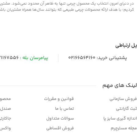
در دنیای امروز، انتخاب یک محصول چرمی تنها به ظاهر آن محدود نمی‌شود. مشتریان 
کردیم؛ با هدف ارائه محصولات چرمی طبیعی که بتوانند سال‌ها همراه مشتریان باشند و
پل ارتباطی
پشتیبانی خرید:
02166564160
پیامرسان بله :
1167556
لینک های مهم
فروش سازمانی
قوانین و مقررات
محصول
ثبت گارانتی
تماس با ما
صندل 
اندازه گیری سایز پا
سوالات متداول
جاکارت
مجله مسترچرم
فروش اقساطی
واکس 