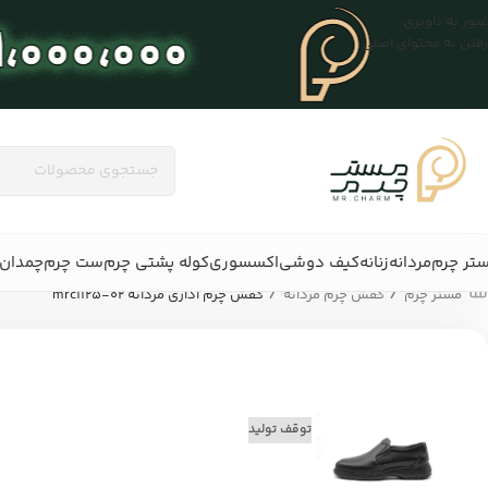
عبور به ناوبری
رفتن به محتوای اصلی
تر چرم
مردانه
زنانه
کیف دوشی
اکسسوری
کوله پشتی چرم
ست چرم
چمدان 
/
/
مستر چرم
کفش چرم مردانه
کفش چرم اداری مردانه mrc1125-02
توقف تولید