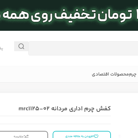
پش
چرم
محصولات اقتصادی
کفش چرم اداری مردانه mrc1125-02
افزودن به علاقه مندی
مقایسه