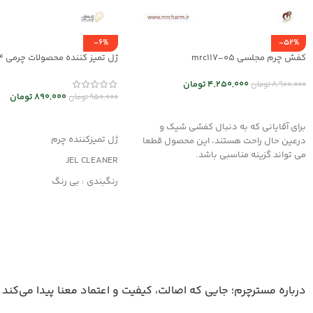
-6%
-52%
کفش چرم مجلسی mrc117-05
ژل تمیز کننده محصولات چرمی mrc30044
4,250,000
تومان
8,900,000
تومان
890,000
تومان
950,000
تومان
انتخاب گزینه ها
افزودن به سبد خرید
برای آقایانی که به دنبال کفشی شیک و
ژل تمیزکننده چرم
درعین حال راحت هستند، این محصول قطعا
می تواند گزینه مناسبی باشد.
JEL CLEANER
رنگبندی : بی رنگ
کاربرد : تمیزکننده
مناسب کلیه محصولات چرمی
درباره مسترچرم؛ جایی که اصالت، کیفیت و اعتماد معنا پیدا می‌کند