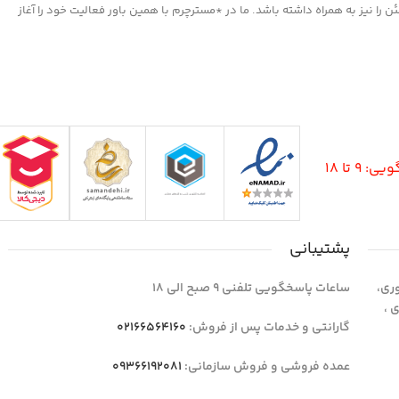
ا نیز به همراه داشته باشد. ما در *مسترچرم با همین باور فعالیت خود را آغاز
9 تا 18
پشتیبانی
وری،
ساعات پاسخگویی تلفنی 9 صبح الی 18
1 واحد 4 اداری ،
گارانتی و خدمات پس از فروش:
02166564160
عمده فروشی و فروش سازمانی:
09366192081