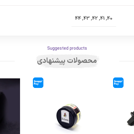
44
,
43
,
42
,
41
,
40
Suggested products
محصولات پیشنهادی