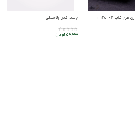
طرح قلب mr25-04
پاشنه کش پلاستکی
50,000
تومان
ر
افزودن به سبد خرید