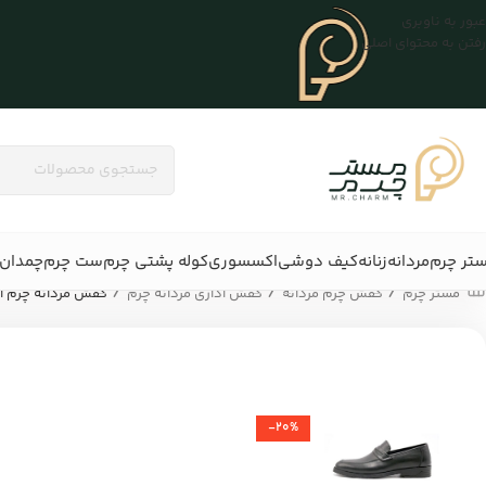
عبور به ناوبری
رفتن به محتوای اصلی
تر چرم
مردانه
زنانه
کیف دوشی
اکسسوری
کوله پشتی چرم
ست چرم
چمدان 
/
/
/
مستر چرم
کفش چرم مردانه
کفش اداری مردانه چرم
کفش مردانه چرم اداری -07
-20%