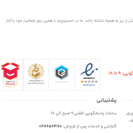
ا نیز به همراه داشته باشد. ما در *مسترچرم با همین باور فعالیت خود را آغاز
9 تا 18
پشتیبانی
وری،
ساعات پاسخگویی تلفنی 9 صبح الی 18
1 واحد 4 اداری ،
گارانتی و خدمات پس از فروش:
02166564160