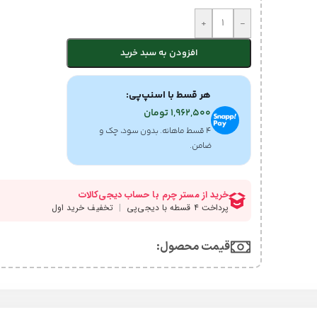
+
-
افزودن به سبد خرید
هر قسط با اسنپ‌پی:
1,962,500
تومان
۴ قسط ماهانه. بدون سود، چک و
ضامن.
قیمت محصول:​