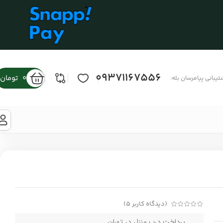
09371167556
0
تومان
تیبانی پیامرسان بله:
(دیدگاه کاربر
5
)
پرداخت درب منزل در تهران