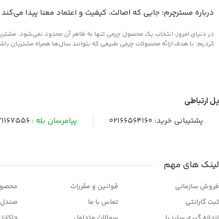
درباره مسترچرم؛ جایی که اصالت، کیفیت و اعتماد معنا پیدا می‌کند
در دنیای امروز، انتخاب یک محصول چرمی تنها به ظاهر آن محدود نمی‌شود. مشتریان 
کردیم؛ با هدف ارائه محصولات چرمی طبیعی که بتوانند سال‌ها همراه مشتریان باشند و
پل ارتباطی
پشتیبانی خرید:
02166564160
پیامرسان بله :
1167556
لینک های مهم
فروش سازمانی
قوانین و مقررات
محصول
ثبت گارانتی
تماس با ما
صندل 
اندازه گیری سایز پا
سوالات متداول
جاکارت