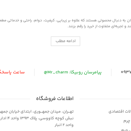
به دنبال محصولی هستند که علاوه بر زیبایی، کیفیت، دوام، راحتی و خدماتی مطمئن ر
 تجربه‌ای متفاوت از خرید را رقم بزنند.
ادامه مطلب
0937
پیامرسان روبیکا: Mr_charm@
ساعت پاسخگویی: 
اطلاعات فروشگاه
ات اقتصادی
تهـــران، میدان جمهـــوری، ابتدای خیابان جمه
نبش کوچه کاووسی، پلاک 393
چرم
واحد 2 انبار
ی چرم