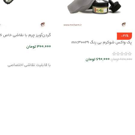
گردن‌آویز چرم با نقاشی خاص mrc2714-16
-21%
پک واکس شوکرم بی رنگ mrc30029
300,000
تومان
انتخاب گزینه ها
690,000
تومان
870,000
تومان
با قابلیت نقاشی اختصاصی
افزودن به سبد خرید