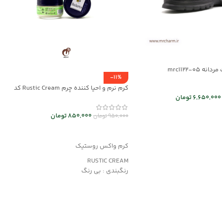
 mrc1122-05
-11%
کرم نرم و احیا کننده چرم Rustic Cream کد
mrch30032
6,650,000
تومان
 ها
850,000
تومان
950,000
تومان
افزودن به سبد خرید
کرم واکس روستیک
RUSTIC CREAM
رنگبندی : بی رنگ
کاربرد:
محافظت و نرم کننده چرم های کهنه و دارای
بافت خشک
مناسب کیف و کفش، پوشاک و مبلمان چرمی