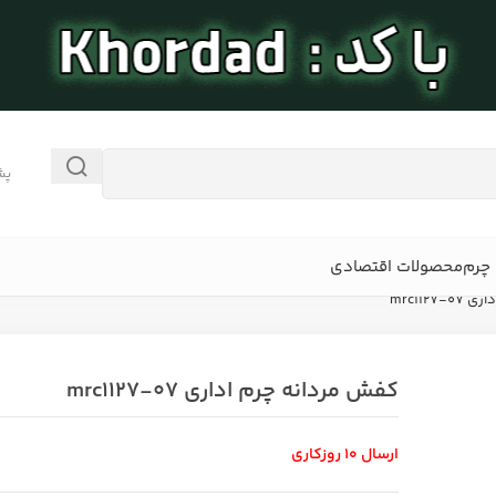
پش
چرم
محصولات اقتصادی
mrc1127
کفش مردانه چرم اداری mrc1127-07
ارسال 10 روزکاری