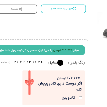
افزودن به علاقه مندی
مقایسه
مبلغ
314,000
تومان
با خرید این محصول در کیف پول شما برای
44
43
42
41
40
رنگ بندی
سایز
صاف
170,000 تومان
اگر دوست داری کادوپیچش
کنم
کادوپیچ