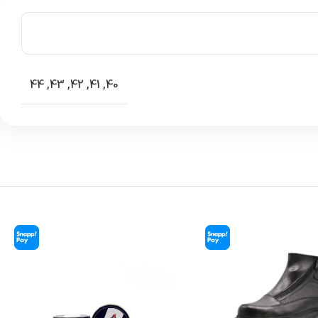
44
,
43
,
42
,
41
,
40