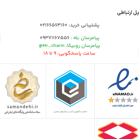
پل ارتباطی
پشتیبانی خرید:
02166564160
پیامرسان بله :
09371167556
پیامرسان روبیکا: Mr_charm@
ساعت پاسخگویی: 9 تا 18