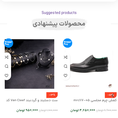
Suggested products
محصولات پیشنهادی
-14%
-52%
کفش چرم مجلسی mrc117-05
ست دستبند و گردنبند Van Cleef کد
mr25-01
4,250,000
تومان
950,000
تومان
8,900,000
تومان
1,100,000
تومان
انتخاب گزینه ها
انتخاب گزینه ها