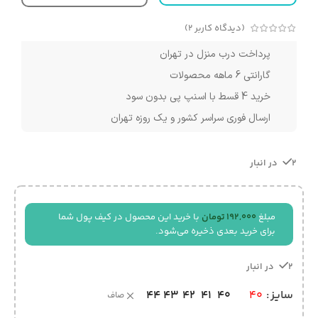
(دیدگاه کاربر
2
)
پرداخت درب منزل در تهران
گارانتی 6 ماهه محصولات
خرید 4 قسط با اسنپ پی بدون سود
ارسال فوری سراسر کشور و یک روزه تهران
2 در انبار
مبلغ
192,000
تومان
با خرید این محصول در کیف پول شما
برای خرید بعدی ذخیره می‌شود.
2 در انبار
44
43
42
41
40
سایز
40
صاف