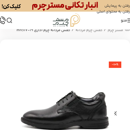
رفتن به پیمایش
رفتن به محتوای اصلی
منو
/
/
مستر چرم
کفش چرم مردانه
کفش مردانه چرم اداری mrc117-19
-60%