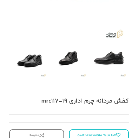
کفش مردانه چرم اداری mrc117-19
افزودن به فهرست علاقه‌مندی
مقایسه