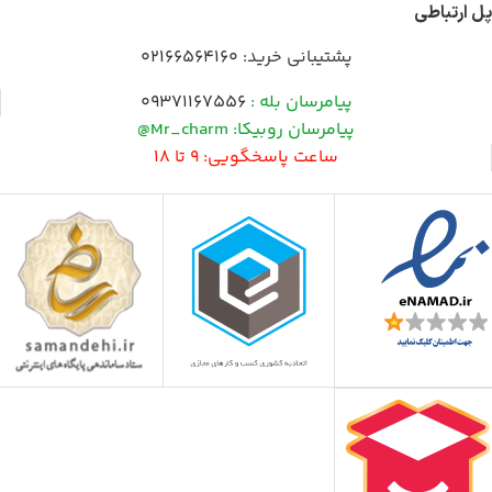
پل ارتباطی
پشتیبانی خرید:
02166564160
پیامرسان بله :
09371167556
پیامرسان روبیکا: Mr_charm@
ساعت پاسخگویی: 9 تا 18