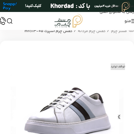
عبور به ناوبری
رفتن به محتوای اصلی
منو
/
/
مستر چرم
کفش چرم مردانه
کفش چرم اسپرت mrc113-05
توقف تولید