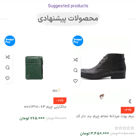
Suggested products
محصولات پیشنهادی
-20%
جاکارتی چرم mrc1318-64
-49%
نیم بوت مردانه تمام چرم بند دار کد
765,000
تومان
960,000
تومان
mrch30026
انتخاب گزینه ها
3,450,000
تومان
6,750,000
تومان