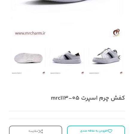
کفش چرم اسپرت mrc113-05
افزودن به علاقه مندی
مقایسه