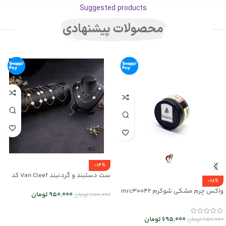
Suggested products
محصولات پیشنهادی
-14%
ست دستبند و گردنبند Van Cleef کد
-18%
mr25-01
واکس چرم مشکی شوکرم mrc30042
950,000
تومان
1,100,000
تومان
انتخاب گزینه ها
695,000
تومان
850,000
تومان