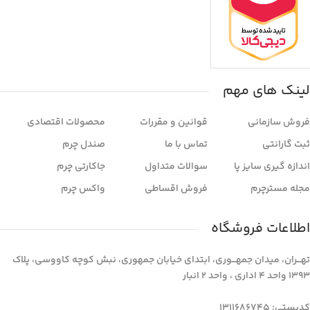
لینک های مهم
فروش سازمانی
قوانین و مقررات
محصولات اقتصادی
ثبت گارانتی
تماس با ما
صندل چرم
اندازه گیری سایز پا
سوالات متداول
جاکارتی چرم
مجله مسترچرم
فروش اقساطی
واکس چرم
اطلاعات فروشگاه
تهـــران، میدان جمهـــوری، ابتدای خیابان جمهوری، نبش کوچه کاووسی، پلاک
1393 واحد 4 اداری ، واحد 2 انبار
کدپستی: 1311686745