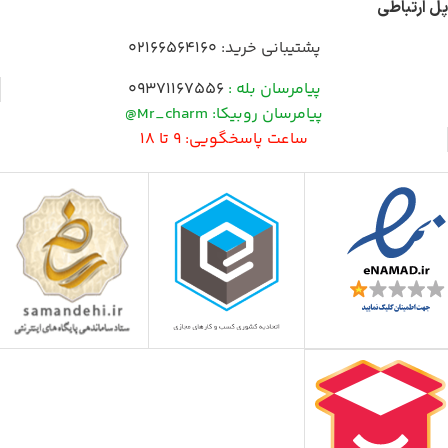
پل ارتباطی
پشتیبانی خرید:
02166564160
پیامرسان بله :
09371167556
پیامرسان روبیکا: Mr_charm@
ساعت پاسخگویی: 9 تا 18