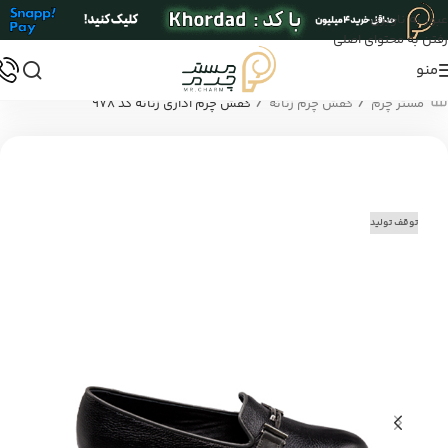
عبور به ناوبری
رفتن به محتوای اصلی
منو
/
/
مستر چرم
کفش چرم زنانه
کفش چرم اداری زنانه کد 978
توقف تولید