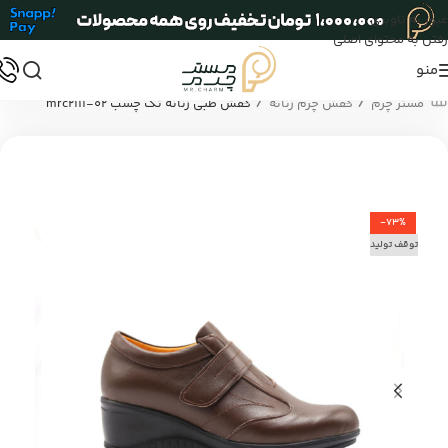
عبور به ناوبری
رفتن به محتوای اصلی
منو
/
/
مستر چرم
کفش چرم زنانه
کفش طبی زنانه تک چسب mrc2111-02
-73%
توقف تولید