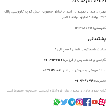
اطلاعات فروشگاه
تهـــران، میدان جمهـــوری، ابتدای خیابان جمهوری، نبش کوچه کاووسی، پلاک
1393 واحد 4 اداری ، واحد 2 انبار
کدپستی: 1311686745
پشتیبانی
ساعات پاسخگویی تلفنی 9 صبح الی 18
گارانتی و خدمات پس از فروش:
02166564160
عمده فروشی و فروش سازمانی:
09366192081
مدیریت:
02122097319
کلیه حقوق مادی و معنوی برای فروشگاه اینترنتی مسترچرم محفوظ است.