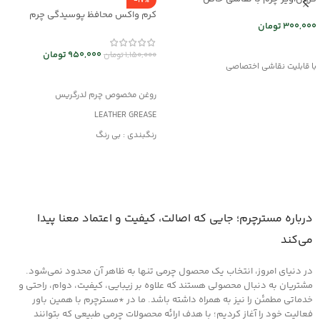
-17%
mrc2714-16
کرم واکس محافظ پوسیدگی چرم
300,000
تومان
Leather Grease کد mrc30043
انتخاب گزینه ها
950,000
تومان
1,150,000
تومان
با قابلیت نقاشی اختصاصی
افزودن به سبد خرید
روغن مخصوص چرم لدرگریس
LEATHER GREASE
رنگبندی : بی رنگ
کاربرد: جلا دهنده و براق کننده قوی
جلوگیری از پوسیدگی چرم
مناسب کلیه محصولات چرمی
درباره مسترچرم؛ جایی که اصالت، کیفیت و اعتماد معنا پیدا
می‌کند
در دنیای امروز، انتخاب یک محصول چرمی تنها به ظاهر آن محدود نمی‌شود.
مشتریان به دنبال محصولی هستند که علاوه بر زیبایی، کیفیت، دوام، راحتی و
خدماتی مطمئن را نیز به همراه داشته باشد. ما در *مسترچرم با همین باور
فعالیت خود را آغاز کردیم؛ با هدف ارائه محصولات چرمی طبیعی که بتوانند