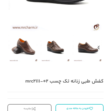
کفش طبی زنانه تک چسب mrc2111-02
افزودن به علاقه مندی
مقایسه