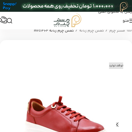
عبور به ناوبری
رفتن به محتوای اصلی
منو
/
/
مستر چرم
کفش چرم زنانه
کفش چرم زنانه mrc1464
توقف تولید