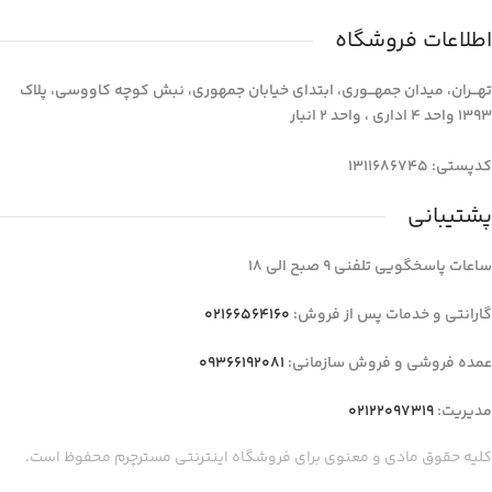
اطلاعات فروشگاه
تهـــران، میدان جمهـــوری، ابتدای خیابان جمهوری، نبش کوچه کاووسی، پلاک
1393 واحد 4 اداری ، واحد 2 انبار
کدپستی: 1311686745
پشتیبانی
ساعات پاسخگویی تلفنی 9 صبح الی 18
گارانتی و خدمات پس از فروش:
02166564160
عمده فروشی و فروش سازمانی:
09366192081
مدیریت:
02122097319
کلیه حقوق مادی و معنوی برای فروشگاه اینترنتی مسترچرم محفوظ است.