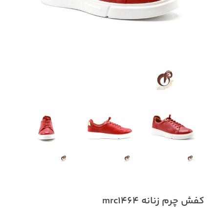
کفش چرم زنانه mrc1464