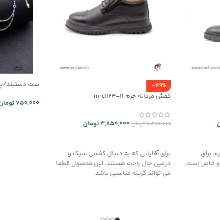
-49%
03
کفش مردانه چرم mrc1123-11
750,000
تومان
اطلاعات بیشت
ن
3,850,000
تومان
7,500,000
تومان
انتخاب گزینه ها
م برای
برای آقایانی که به دنبال کفشی شیک و
 و خاص است.
درعین حال راحت هستند، این محصول قطعا
می تواند گزینه مناسبی باشد.