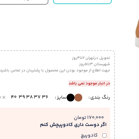
تحویل درتهران 2تا4روز
شهرستان 3تا5روز
جهت اطلاع از موجود بودن این محصول با پشتیبان در تماس باشید
در انبار موجود نمی باشد
40
39
38
37
36
رنگ بندی
سایز
ص
170,000 تومان
اگر دوست داری کادوپیچش کنم
کادوپیچ