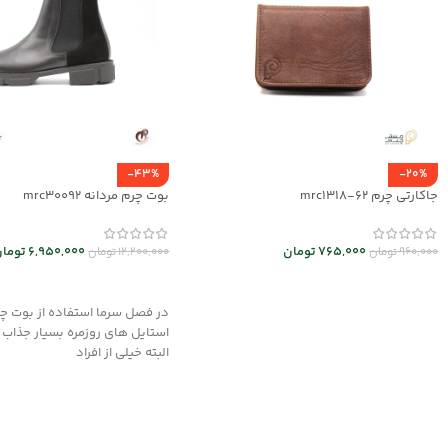
-43%
-20%
جاکارتی چرم mrc1318-62
بوت چرم مردانه mrc30092
765,000
تومان
6,950,000
توما
960,000
تومان
12,200,000
تومان
انتخاب گزینه ها
انتخاب گزینه ها
در فصل سرما استفاده از بوت چر
استایل های روزمره بسیار جذاب
البته خیلی از افراد