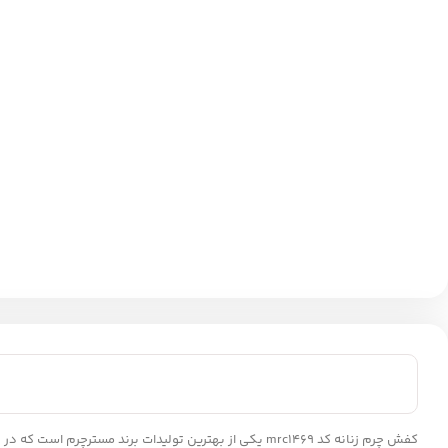
کفش چرم زنانه کد mrc1469 یکی از بهترین تولیدات برن