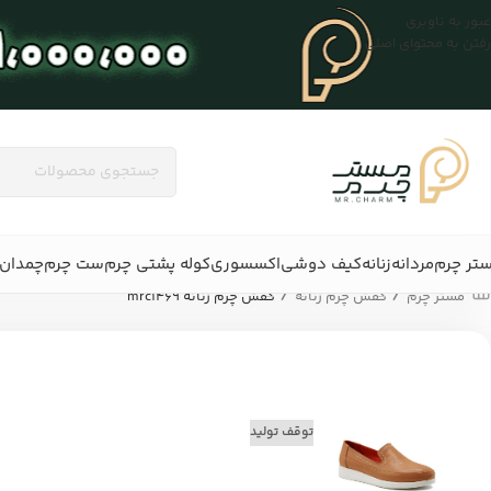
عبور به ناوبری
رفتن به محتوای اصلی
تر چرم
مردانه
زنانه
کیف دوشی
اکسسوری
کوله پشتی چرم
ست چرم
چمدان 
/
/
مستر چرم
کفش چرم زنانه
کفش چرم زنانه mrc1469
توقف تولید