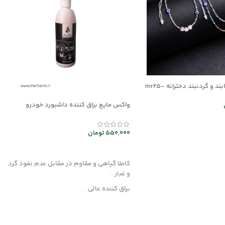
ست دستبند/پابند و گردنبند دخترانه mr25-
واکس مایع براق کننده داشبورد خودرو
mec30047
ر
550,000
تومان
افزودن به سبد خرید
کاملا گیاهی و مقاوم در مقابل عدم نفوذ گرد
و غبار .
براق کننده عالی .
این محصول از مواد قدرتمند با بهره گیری از
فن آوری نوین تولید شده و هیچگونه آسیبی
به چرم، قطعات لاستیکی، پلاستیکی و پارچه