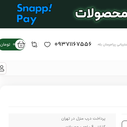
09371167556
0
تومان
تیبانی پیامرسان بله:
پرداخت درب منزل در تهران