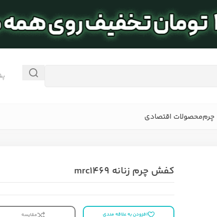
پش
چرم
محصولات اقتصادی
کفش چرم زنانه mrc1469
افزودن به علاقه مندی
مقایسه