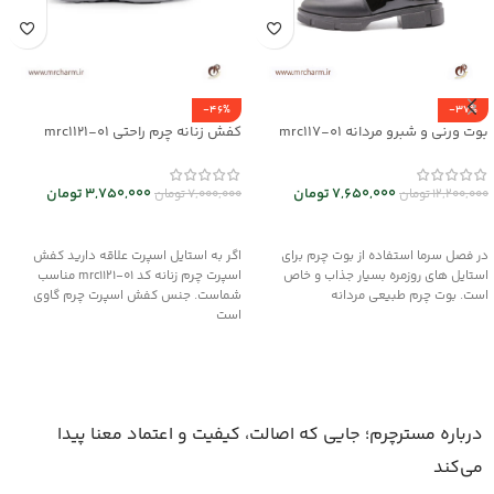
-46%
-37%
بوت ورنی و شبرو مردانه mrc117-01
کفش زنانه چرم راحتی mrc1121-01
7,650,000
تومان
3,750,000
تومان
12,200,000
تومان
7,000,000
تومان
انتخاب گزینه ها
انتخاب گزینه ها
در فصل سرما استفاده از بوت چرم برای
اگر به استایل اسپرت علاقه دارید کفش
استایل های روزمره بسیار جذاب و خاص
اسپرت چرم زنانه کد mrc1121-01 مناسب
است. بوت چرم طبیعی مردانه
شماست. جنس کفش اسپرت چرم گاوی
است
درباره مسترچرم؛ جایی که اصالت، کیفیت و اعتماد معنا پیدا
می‌کند