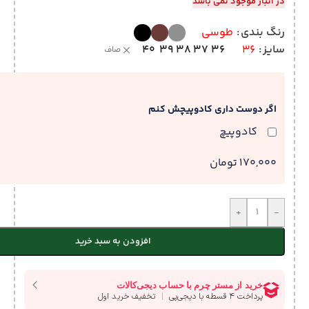
در انبار موجود نمی باشد
رنگ بندی
طوسی
40
39
38
37
36
سایز
36
صاف
اگر دوست داری کادوپیچش کنم
کادوپیچ
170,000 تومان
+
-
افزودن به سبد خرید