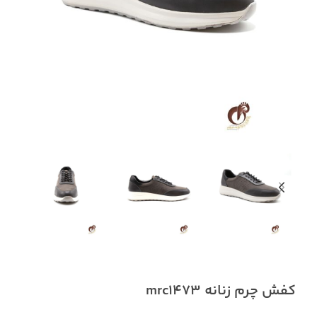
کفش چرم زنانه mrc1473