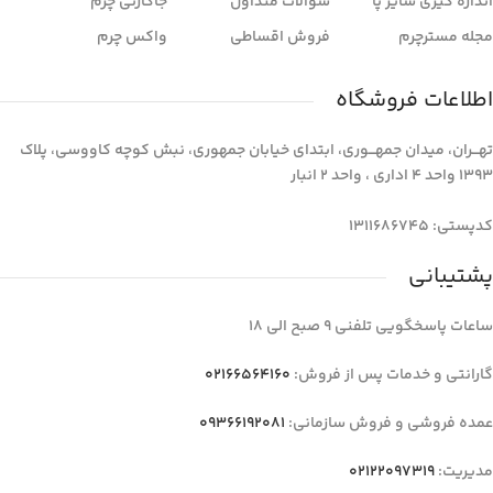
اندازه گیری سایز پا
سوالات متداول
جاکارتی چرم
مجله مسترچرم
فروش اقساطی
واکس چرم
اطلاعات فروشگاه
تهـــران، میدان جمهـــوری، ابتدای خیابان جمهوری، نبش کوچه کاووسی، پلاک
1393 واحد 4 اداری ، واحد 2 انبار
کدپستی: 1311686745
پشتیبانی
ساعات پاسخگویی تلفنی 9 صبح الی 18
گارانتی و خدمات پس از فروش:
02166564160
عمده فروشی و فروش سازمانی:
09366192081
مدیریت:
02122097319