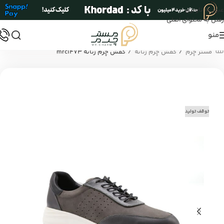
عبور به ناوبری
رفتن به محتوای اصلی
منو
/
/
مستر چرم
کفش چرم زنانه
کفش چرم زنانه mrc1473
توقف تولید