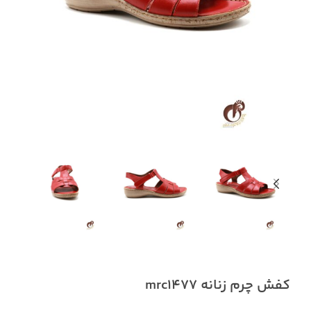
کفش چرم زنانه mrc1477