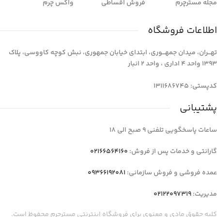
مجله مسترچرم
فروش اقساطی
واکس چرم
اطلاعات فروشگاه
تهـــران، میدان جمهـــوری، ابتدای خیابان جمهوری، نبش کوچه کاووسی، پلاک
1393 واحد 4 اداری ، واحد 2 انبار
کدپستی: 1311686745
پشتیبانی
ساعات پاسخگویی تلفنی 9 صبح الی 18
گارانتی و خدمات پس از فروش:
02166564160
عمده فروشی و فروش سازمانی:
09366192081
مدیریت:
02122097319
کلیه حقوق مادی و معنوی برای فروشگاه اینترنتی مسترچرم محفوظ است.