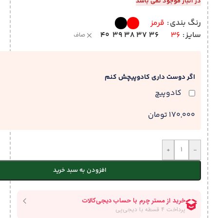
در انبار موجود نمی باشد
رنگ بندی
قرمز
40
39
38
37
36
سایز
36
صاف
اگر دوست داری کادوپیچش کنم
کادوپیچ
170,000 تومان
+
-
افزودن به سبد خرید