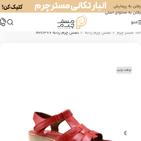
رفتن به پیمایش
رفتن به محتوای اصلی
منو
/
/
مستر چرم
کفش چرم زنانه
کفش چرم زنانه mrc1477
توقف تولید