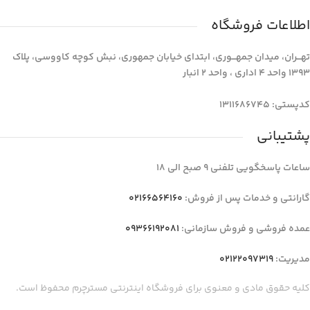
اطلاعات فروشگاه
تهـــران، میدان جمهـــوری، ابتدای خیابان جمهوری، نبش کوچه کاووسی، پلاک
1393 واحد 4 اداری ، واحد 2 انبار
کدپستی: 1311686745
پشتیبانی
ساعات پاسخگویی تلفنی 9 صبح الی 18
گارانتی و خدمات پس از فروش:
02166564160
عمده فروشی و فروش سازمانی:
09366192081
مدیریت:
02122097319
کلیه حقوق مادی و معنوی برای فروشگاه اینترنتی مسترچرم محفوظ است.