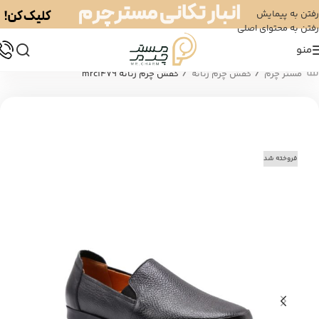
رفتن به پیمایش
رفتن به محتوای اصلی
منو
/
/
مستر چرم
کفش چرم زنانه
کفش چرم زنانه mrc1479
فروخته شد