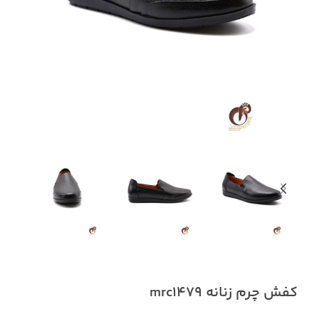
کفش چرم زنانه mrc1479