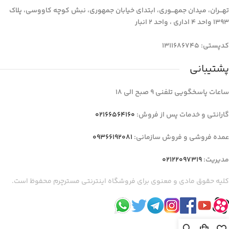
تهـــران، میدان جمهـــوری، ابتدای خیابان جمهوری، نبش کوچه کاووسی، پلاک
1393 واحد 4 اداری ، واحد 2 انبار
کدپستی: 1311686745
پشتیبانی
ساعات پاسخگویی تلفنی 9 صبح الی 18
گارانتی و خدمات پس از فروش:
02166564160
عمده فروشی و فروش سازمانی:
09366192081
مدیریت:
02122097319
کلیه حقوق مادی و معنوی برای فروشگاه اینترنتی مسترچرم محفوظ است.