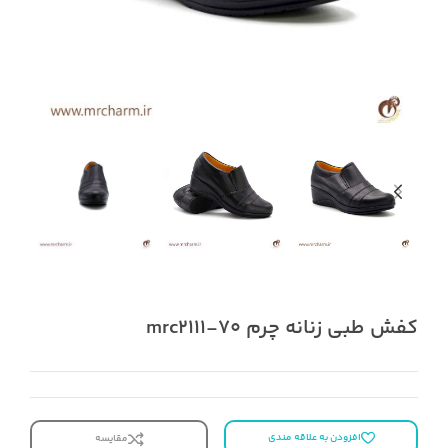
کفش طبی زنانه چرم mrc2111-70
افزودن به علاقه مندی
مقایسه