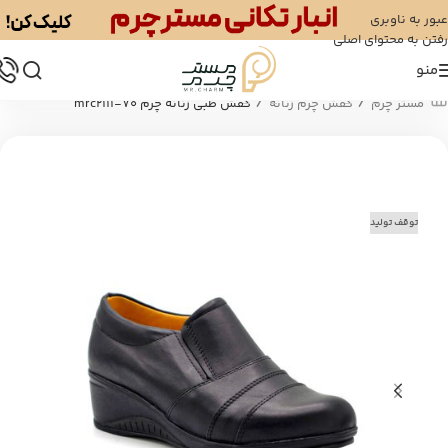
عبور به ناوبری
رفتن به محتوای اصلی
منو
/
/
مستر چرم
کفش چرم زنانه
کفش طبی زنانه چرم mrc2111-70
توقف تولید