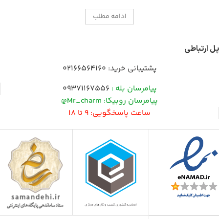
ادامه مطلب
پل ارتباطی
پشتیبانی خرید:
02166564160
پیامرسان بله :
09371167556
پیامرسان روبیکا: Mr_charm@
ساعت پاسخگویی: 9 تا 18