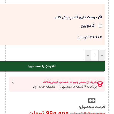
اگر دوست داری کادوپیچش کنم
کادوپیچ
170,000 تومان
+
-
افزودن به سبد خرید
قیمت محصول:​
990,000
تومان