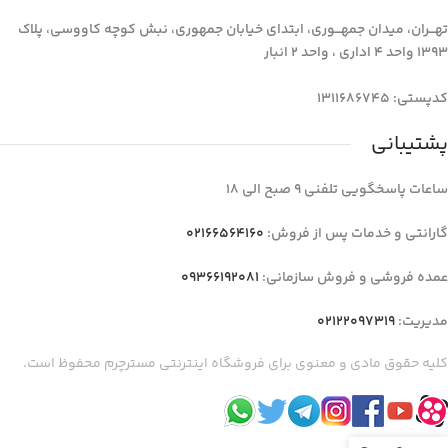
تهـــران، میدان جمهـــوری، ابتدای خیابان جمهوری، نبش کوچه کاووسی، پلاک
1393 واحد 4 اداری ، واحد 2 انبار
کدپستی: 1311686745
پشتیبانی
ساعات پاسخگویی تلفنی 9 صبح الی 18
گارانتی و خدمات پس از فروش:
02166564160
عمده فروشی و فروش سازمانی:
09366192081
مدیریت:
02122097319
کلیه حقوق مادی و معنوی برای فروشگاه اینترنتی مسترچرم محفوظ است.