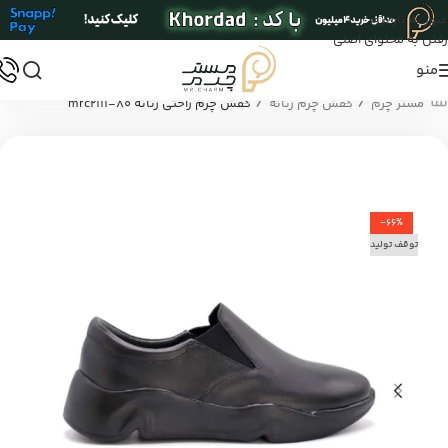
عبور به ناوبری
رفتن به محتوای اصلی
منو
/
/
مستر چرم
کفش چرم زنانه
کفش چرم راحتی زنانه mrc2111-80
-66%
توقف تولید