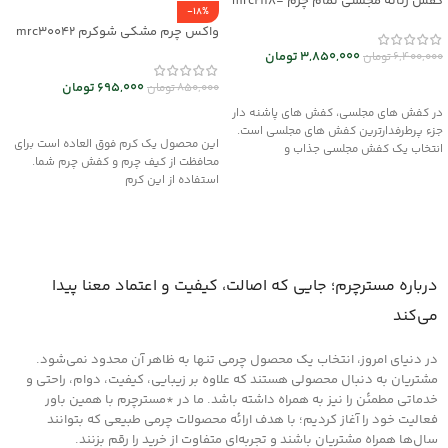
کفش زنانه مجلسی تمام چرم mrc2118-
-18%
08
واکس چرم مشکی شوکرم mrc30042
3,850,000
تومان
6,400,000
تومان
انتخاب گزینه ها
695,000
تومان
850,000
تومان
در کفش های مجلسی، کفش های پاشنه دار
افزودن به سبد خرید
جزء پرطرفدارترین کفش های مجلسی است.
این محصول یک کرم فوق العاده است برای
انتخاب یک کفش مجلسی جذاب و
محافظت از کیف چرم و کفش چرم شما.
استفاده از این کرم
درباره مسترچرم؛ جایی که اصالت، کیفیت و اعتماد معنا پیدا
می‌کند
در دنیای امروز، انتخاب یک محصول چرمی تنها به ظاهر آن محدود نمی‌شود.
مشتریان به دنبال محصولی هستند که علاوه بر زیبایی، کیفیت، دوام، راحتی و
خدماتی مطمئن را نیز به همراه داشته باشد. ما در *مسترچرم با همین باور
فعالیت خود را آغاز کردیم؛ با هدف ارائه محصولات چرمی طبیعی که بتوانند
سال‌ها همراه مشتریان باشند و تجربه‌ای متفاوت از خرید را رقم بزنند.