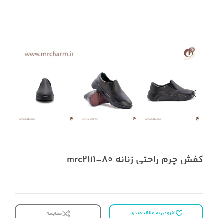
کفش چرم راحتی زنانه mrc2111-80
افزودن به علاقه مندی
مقایسه