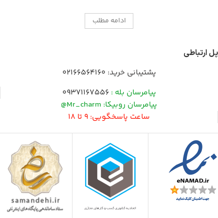
ادامه مطلب
پل ارتباطی
پشتیبانی خرید:
02166564160
پیامرسان بله :
09371167556
پیامرسان روبیکا: Mr_charm@
ساعت پاسخگویی: 9 تا 18