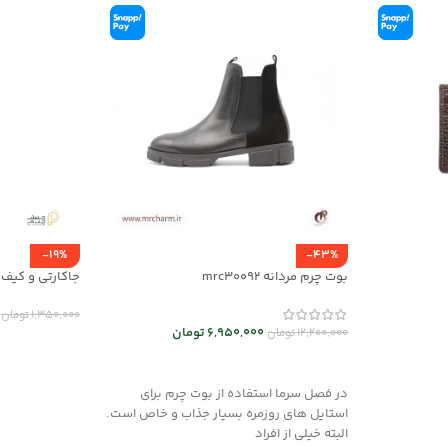
-19%
-43%
بوت چرم مردانه mrc30092
جاکارتی و کیف پول چر
1,350,000
تومان
6,950,000
تومان
12,200,000
تومان
انتخاب گزینه
انتخاب گزینه ها
در فصل سرما استفاده از بوت چرم برای
استایل های روزمره بسیار جذاب و خاص است.
البته خیلی از افراد