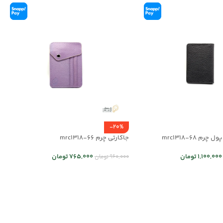
-20%
م mrc1318-68
جاکارتی چرم mrc1318-66
1,100,000
تومان
765,000
تومان
960,000
تومان
 ها
اطلاعات بیشتر