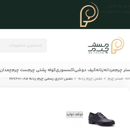
عبور به ناوبری
رفتن به محتوای اصلی
تر چرم
مردانه
زنانه
کیف دوشی
اکسسوری
کوله پشتی چرم
ست چرم
چمدان 
/
/
مستر چرم
کفش چرم زنانه
کفش اداری رسمی چرم زنانه mrc2111-85
توقف تولید