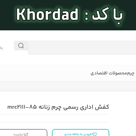
پش
چرم
محصولات اقتصادی
کفش اداری رسمی چرم زنانه mrc2111-85
افزودن به علاقه مندی
مقایسه