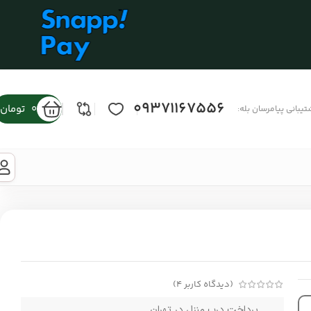
09371167556
0
تومان
تیبانی پیامرسان بله:
(دیدگاه کاربر
4
)
پرداخت درب منزل در تهران