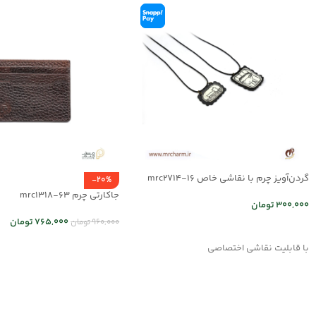
گردن‌آویز چرم با نقاشی خاص mrc2714-16
-20%
جاکارتی چرم mrc1318-63
300,000
تومان
765,000
تومان
960,000
تومان
انتخاب گزینه ها
انتخاب گزینه ها
با قابلیت نقاشی اختصاصی