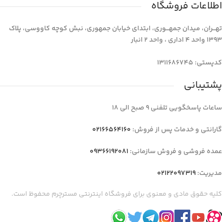
اطلاعات فروشگاه
تهـــران، میدان جمهـــوری، ابتدای خیابان جمهوری، نبش کوچه کاووسی، پلاک
1393 واحد 4 اداری ، واحد 2 انبار
کدپستی: 1311686745
پشتیبانی
ساعات پاسخگویی تلفنی 9 صبح الی 18
گارانتی و خدمات پس از فروش:
02166564160
عمده فروشی و فروش سازمانی:
09366192081
مدیریت:
02122097319
کلیه حقوق مادی و معنوی برای فروشگاه اینترنتی مسترچرم محفوظ است.