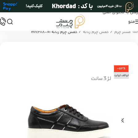
عبور به ناوبری
رفتن به محتوای اصلی
منو
/
/
مستر چرم
کفش چرم زنانه
کفش چرم زنانه mrc2118-01
-54%
توقف تولید