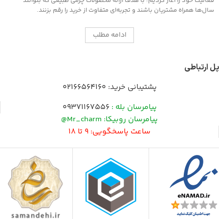
فعالیت خود را آغاز کردیم؛ با هدف ارائه محصولات چرمی طبیعی که بتوانند
سال‌ها همراه مشتریان باشند و تجربه‌ای متفاوت از خرید را رقم بزنند.
ادامه مطلب
پل ارتباطی
پشتیبانی خرید:
02166564160
پیامرسان بله :
09371167556
پیامرسان روبیکا: Mr_charm@
ساعت پاسخگویی: 9 تا 18