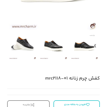
کفش چرم زنانه mrc2118-01
افزودن به علاقه مندی
مقایسه