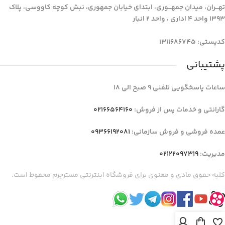
تهـــران، میدان جمهـــوری، ابتدای خیابان جمهوری، نبش کوچه کاووسی، پلاک
1393 واحد 4 اداری ، واحد 2 انبار
کدپستی: 1311686745
پشتیبانی
ساعات پاسخگویی تلفنی 9 صبح الی 18
گارانتی و خدمات پس از فروش:
02166564160
عمده فروشی و فروش سازمانی:
09366192081
مدیریت:
02122097319
کلیه حقوق مادی و معنوی برای فروشگاه اینترنتی مسترچرم محفوظ است.