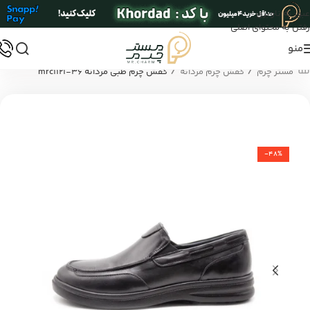
عبور به ناوبری
رفتن به محتوای اصلی
منو
/
/
مستر چرم
کفش چرم مردانه
کفش چرم طبی مردانه mrc1121-36
-48%