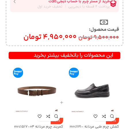
قیمت محصول:​
4,950,000
تومان
9,500,000
تومان
این محصولات را باتخفیف بیشتر بخرید
-20%
-49%
کفش چرم طبی مردانه mrc1121-
کمربند چرم مردانه mrc1517-04