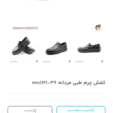
کفش چرم طبی مردانه mrc1121-36
افزودن به علاقه مندی
مقایسه