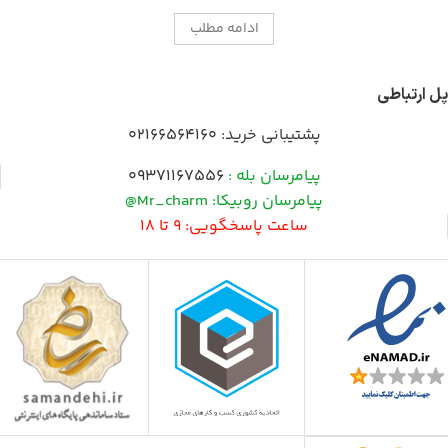
ادامه مطلب
پل ارتباطی
پشتیبانی خرید:
02166564160
پیامرسان بله :
09371167556
پیامرسان روبیکا: Mr_charm@
ساعت پاسخگویی: 9 تا 18