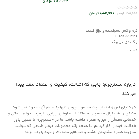
750,000
تومان
کد mrch30037
اطلاعات بیشتر
850,000
تومان
950,000
تومان
افزودن به سبد خرید
کرم واکس تمیزکننده و براق کننده
Clean & Shine
رنگبندی: بی رنگ
کاربرد :
محافظت کننده، ترمیم کننده و احیاکننده
دارای رنگدانه های قوی
مناسب کیف و کفش چرم
درباره مسترچرم؛ جایی که اصالت، کیفیت و اعتماد معنا پیدا
می‌کند
در دنیای امروز، انتخاب یک محصول چرمی تنها به ظاهر آن محدود نمی‌شود.
مشتریان به دنبال محصولی هستند که علاوه بر زیبایی، کیفیت، دوام، راحتی و
خدماتی مطمئن را نیز به همراه داشته باشد. ما در *مسترچرم با همین باور
فعالیت خود را آغاز کردیم؛ با هدف ارائه محصولات چرمی طبیعی که بتوانند
سال‌ها همراه مشتریان باشند و تجربه‌ای متفاوت از خرید را رقم بزنند.