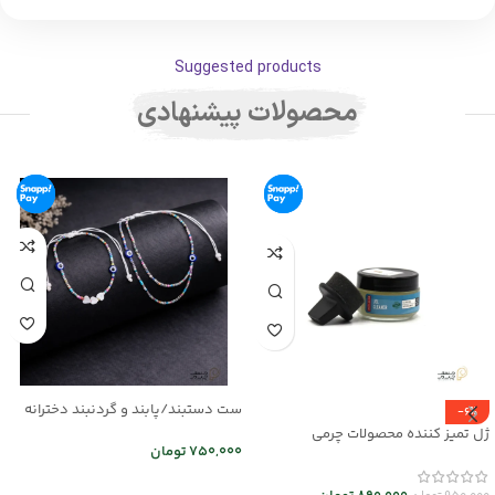
Suggested products
محصولات پیشنهادی
ست دستبند/پابند و گردنبند دخترانه
-6%
mr25-03
ژل تمیز کننده محصولات چرمی
750,000
تومان
mrc30044
اطلاعات بیشتر