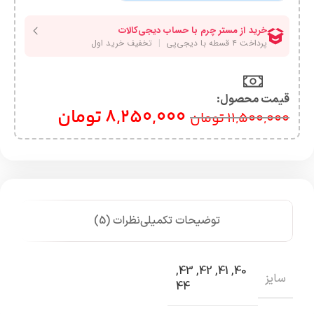
قیمت محصول:​
8,250,000
تومان
11,500,000
تومان
توضیحات تکمیلی
نظرات (5)
,
43
,
42
,
41
,
40
سایز
44