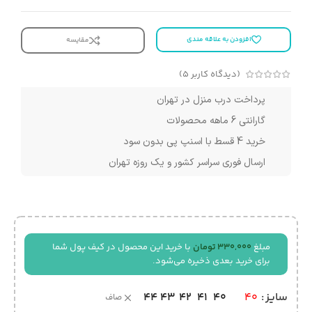
افزودن به علاقه مندی
مقایسه
(دیدگاه کاربر
5
)
پرداخت درب منزل در تهران
گارانتی 6 ماهه محصولات
خرید 4 قسط با اسنپ پی بدون سود
ارسال فوری سراسر کشور و یک روزه تهران
مبلغ
330,000
تومان
با خرید این محصول در کیف پول شما
برای خرید بعدی ذخیره می‌شود.
44
43
42
41
40
سایز
40
صاف