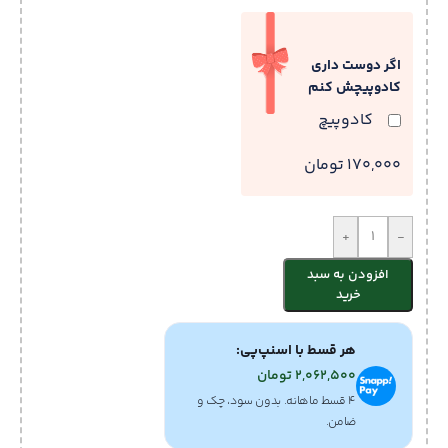
اگر دوست داری
کادوپیچش کنم
کادوپیچ
170,000 تومان
+
-
افزودن به سبد
خرید
هر قسط با اسنپ‌پی:
2,062,500
تومان
۴ قسط ماهانه. بدون سود، چک و
ضامن.