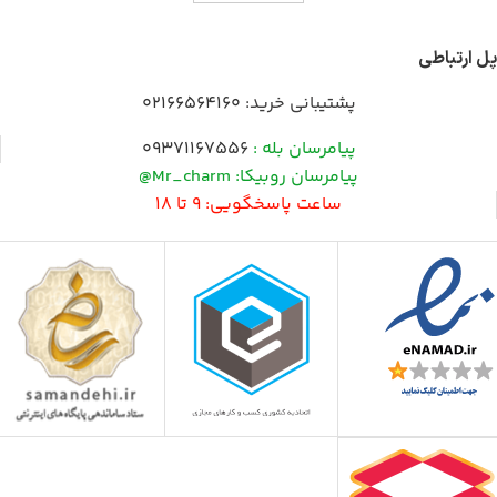
پل ارتباطی
پشتیبانی خرید:
02166564160
پیامرسان بله :
09371167556
پیامرسان روبیکا: Mr_charm@
ساعت پاسخگویی: 9 تا 18