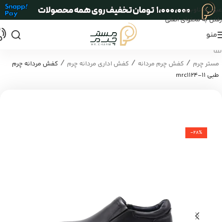
عبور به ناوبری
رفتن به محتوای اصلی
منو
/
/
/
مستر چرم
کفش چرم مردانه
کفش اداری مردانه چرم
کفش مردانه چرم
طبی mrc1124-11
-28%