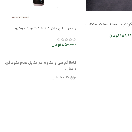
ست دستبند و گردنبند Van Cleef کد mr25-
واکس مایع براق کننده داشبورد خودرو
mec30047
950,00
تومان
 ها
550,000
تومان
افزودن به سبد خرید
کاملا گیاهی و مقاوم در مقابل عدم نفوذ گرد
و غبار .
براق کننده عالی .
این محصول از مواد قدرتمند با بهره گیری از
فن آوری نوین تولید شده و هیچگونه آسیبی
به چرم، قطعات لاستیکی، پلاستیکی و پارچه
داخل خودرو وارد نمیکند .
روش مصرف :
ابتدا سطح مورد نظر را کاملا از هرگونه گرد و
غبار تمیز کرده و سپس لایه ای نازک از این کرم