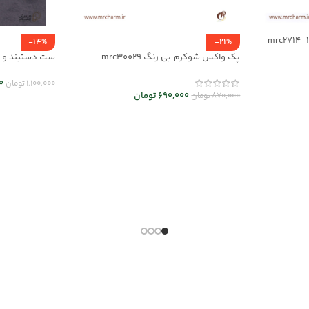
-14%
-21%
پک واکس شوکرم بی رنگ mrc30029
01
0
1,100,000
تومان
690,000
تومان
870,000
تومان
انتخاب گزینه
افزودن به سبد خرید