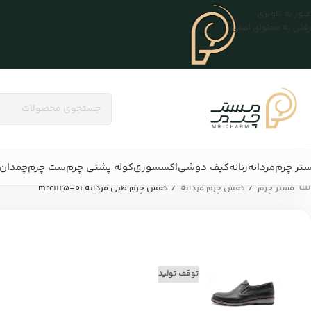
عبور به ناوبری
رفتن به محتوای اصلی
تر چرم
مردانه
زنانه
کیف دوشی
اکسسوری
کوله پشتی چرم
ست چرم
چمدان 
/
/
مستر چرم
کفش چرم مردانه
کفش چرم طبی مردانه mrc1125-01
توقف تولید