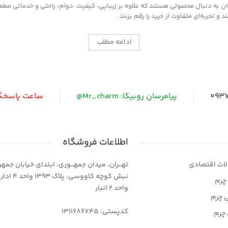
به دنبال محصولی هستند که علاوه بر زیبایی، کیفیت، دوام، راحتی و خدماتی مطمئن ر
 تجربه‌ای متفاوت از خرید را رقم بزنند.
ادامه مطلب
0937
پیامرسان روبیکا: Mr_charm@
ساعت پاسخگویی: 
اطلاعات فروشگاه
ات اقتصادی
تهـــران، میدان جمهـــوری، ابتدای خیابان جمه
نبش کوچه کاووسی، پلاک 393
چرم
واحد 2 انبار
ی چرم
کدپستی: 1311686745
چرم