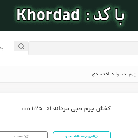
پش
چرم
محصولات اقتصادی
کفش چرم طبی مردانه mrc1125-01
افزودن به علاقه مندی
مقایسه