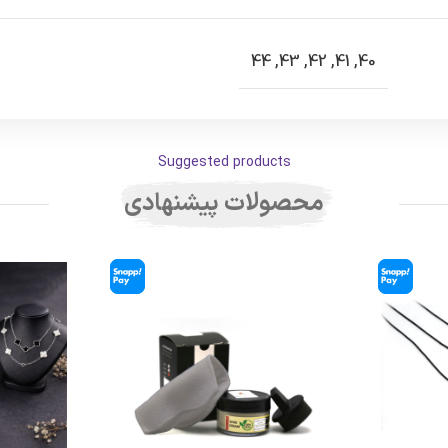
44
,
43
,
42
,
41
,
40
Suggested products
محصولات پیشنهادی