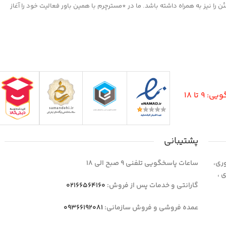
را روی سطح آغشته کنید و اجازه دهید تا خشک
ا نیز به همراه داشته باشد. ما در *مسترچرم با همین باور فعالیت خود را آغاز
شود ، سپس با دستمالی تمیز یا پد های
مخصوص که در همین بخش اکسسوری
موجود است سطح را جلادهید .
9 تا 18
پشتیبانی
وری،
ساعات پاسخگویی تلفنی 9 صبح الی 18
1 واحد 4 اداری ،
گارانتی و خدمات پس از فروش:
02166564160
عمده فروشی و فروش سازمانی:
09366192081