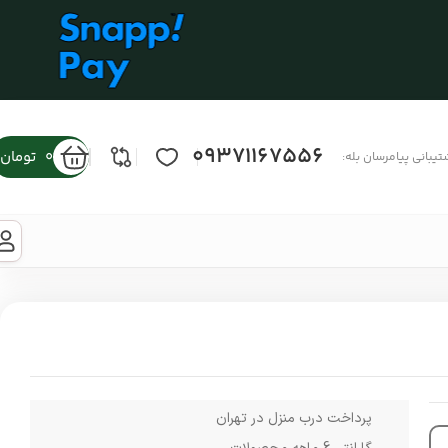
09371167556
0
تومان
تیبانی پیامرسان بله:
پرداخت درب منزل در تهران