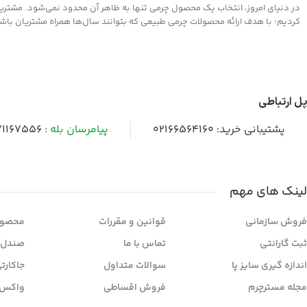
در دنیای امروز، انتخاب یک محصول چرمی تنها به ظاهر آن محدود نمی‌شود. مشتریان 
کردیم؛ با هدف ارائه محصولات چرمی طبیعی که بتوانند سال‌ها همراه مشتریان باشند و
پل ارتباطی
پشتیبانی خرید:
02166564160
پیامرسان بله :
1167556
لینک های مهم
فروش سازمانی
قوانین و مقررات
محصول
ثبت گارانتی
تماس با ما
صندل 
اندازه گیری سایز پا
سوالات متداول
جاکارت
مجله مسترچرم
فروش اقساطی
واکس 