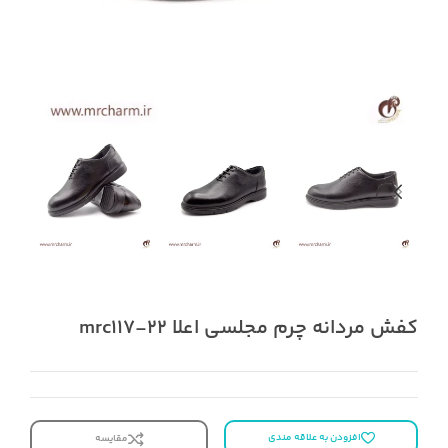
کفش مردانه چرم مجلسی اعلا mrc117-22
افزودن به علاقه مندی
مقایسه