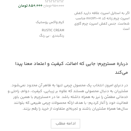
انتخاب گزینه ها
850,000
تومان
950,000
تومان
اگر به استایل اسپرت علاقه دارید کفش
افزودن به سبد خرید
اسپرت چرم زنانه کد mrc1121-01 مناسب
کرم واکس روستیک
شماست. جنس کفش اسپرت چرم گاوی
است
RUSTIC CREAM
رنگبندی : بی رنگ
کاربرد:
محافظت و نرم کننده چرم های کهنه و
دارای بافت خشک
مناسب کیف و کفش، پوشاک و مبلمان
درباره مسترچرم؛ جایی که اصالت، کیفیت و اعتماد معنا پیدا
چرمی
می‌کند
در دنیای امروز، انتخاب یک محصول چرمی تنها به ظاهر آن محدود نمی‌شود.
مشتریان به دنبال محصولی هستند که علاوه بر زیبایی، کیفیت، دوام، راحتی و
خدماتی مطمئن را نیز به همراه داشته باشد. ما در *مسترچرم با همین باور
فعالیت خود را آغاز کردیم؛ با هدف ارائه محصولات چرمی طبیعی که بتوانند
سال‌ها همراه مشتریان باشند و تجربه‌ای متفاوت از خرید را رقم بزنند.
ادامه مطلب