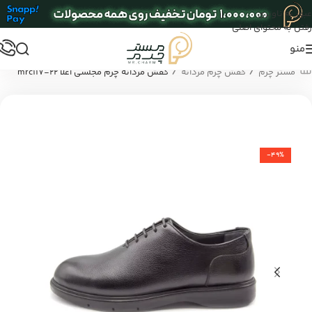
عبور به ناوبری
رفتن به محتوای اصلی
منو
/
/
مستر چرم
کفش چرم مردانه
کفش مردانه چرم مجلسی اعلا mrc117-22
-49%