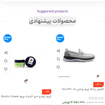
Suggested products
محصولات پیشنهادی
-46%
کفش زنانه چرم راحتی mrc1121-01
-11%
کرم نرم و احیا کننده چرم Rustic Cream
کد mrch30032
3,750,000
تومان
7,000,000
تومان