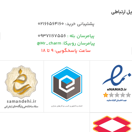
پل ارتباطی
پشتیبانی خرید:
02166564160
پیامرسان بله :
09371167556
پیامرسان روبیکا: Mr_charm@
ساعت پاسخگویی: 9 تا 18