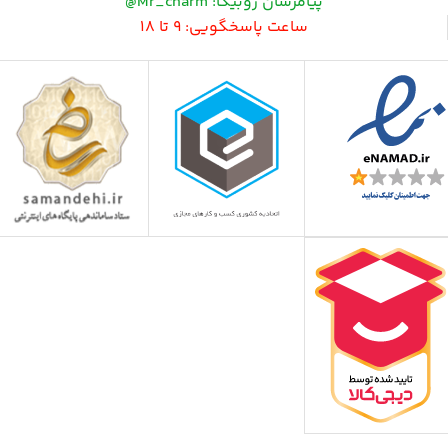
پیامرسان روبیکا: Mr_charm@
ساعت پاسخگویی: 9 تا 18