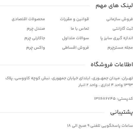
لینک های مهم
فروش سازمانی
قوانین و مقررات
محصولات اقتصادی
ثبت گارانتی
تماس با ما
صندل چرم
اندازه گیری سایز پا
سوالات متداول
جاکارتی چرم
مجله مسترچرم
فروش اقساطی
واکس چرم
اطلاعات فروشگاه
تهـــران، میدان جمهـــوری، ابتدای خیابان جمهوری، نبش کوچه کاووسی، پلاک
1393 واحد 4 اداری ، واحد 2 انبار
کدپستی: 1311686745
پشتیبانی
ساعات پاسخگویی تلفنی 9 صبح الی 18