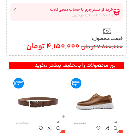
قیمت محصول:​
4,150,000
تومان
7,800,000
تومان
این محصولات را باتخفیف بیشتر بخرید