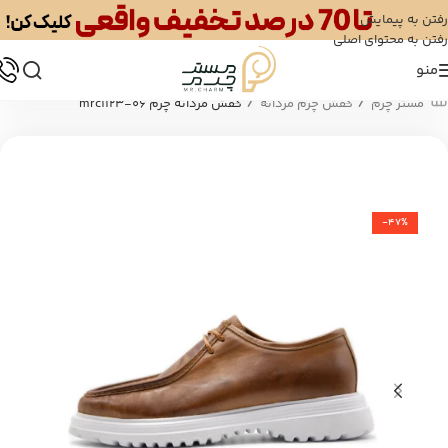
رفتن به پیمایش
رفتن به محتوای اصلی
منو
/
/
مستر چرم
کفش چرم مردانه
کفش مردانه چرم mrc1123-06
-47%