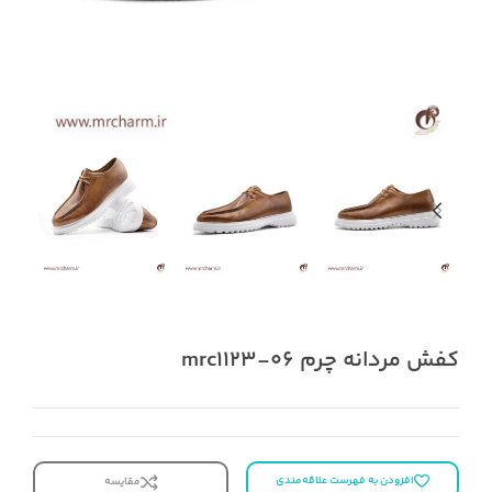
کفش مردانه چرم mrc1123-06
افزودن به فهرست علاقه‌مندی
مقایسه