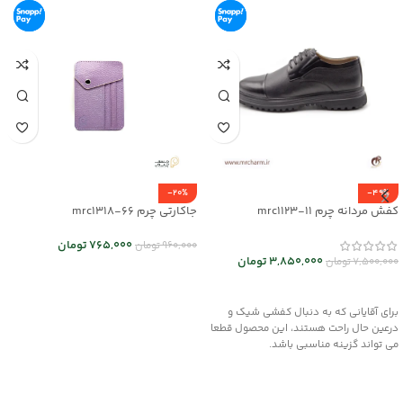
-20%
-49%
کفش مردانه چرم mrc1123-11
جاکارتی چرم mrc1318-66
765,000
تومان
960,000
تومان
3,850,000
تومان
7,500,000
تومان
اطلاعات بیشتر
انتخاب گزینه ها
برای آقایانی که به دنبال کفشی شیک و
درعین حال راحت هستند، این محصول قطعا
می تواند گزینه مناسبی باشد.