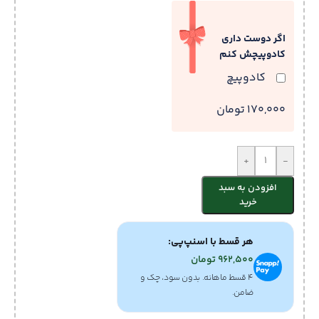
اگر دوست داری
کادوپیچش کنم
کادوپیچ
170,000 تومان
+
-
افزودن به سبد
خرید
هر قسط با اسنپ‌پی:
962,500
تومان
۴ قسط ماهانه. بدون سود، چک و
ضامن.