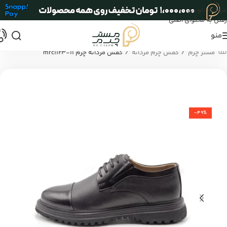
عبور به ناوبری
رفتن به محتوای اصلی
منو
/
/
مستر چرم
کفش چرم مردانه
کفش مردانه چرم mrc1123-11
-49%