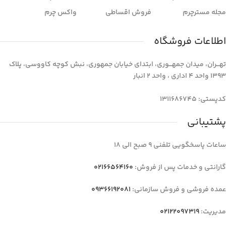
مجله مسترچرم
فروش اقساطی
واکس چرم
اطلاعات فروشگاه
تهـــران، میدان جمهـــوری، ابتدای خیابان جمهوری، نبش کوچه کاووسی، پلاک
1393 واحد 4 اداری ، واحد 2 انبار
کدپستی: 1311686745
پشتیبانی
ساعات پاسخگویی تلفنی 9 صبح الی 18
گارانتی و خدمات پس از فروش:
02166564160
عمده فروشی و فروش سازمانی:
09366192081
مدیریت:
02122097319