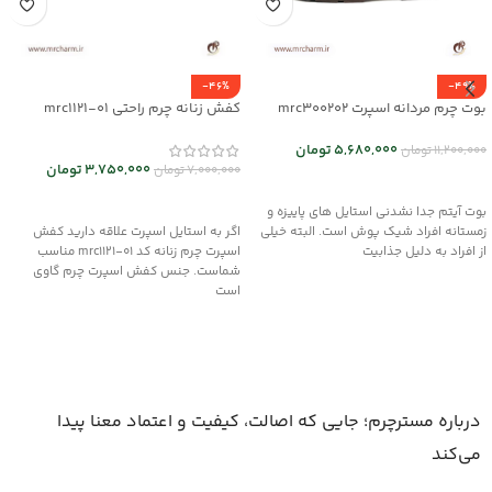
-46%
-49%
بوت چرم مردانه اسپرت mrc300202
کفش زنانه چرم راحتی mrc1121-01
5,680,000
تومان
11,200,000
تومان
3,750,000
تومان
7,000,000
تومان
انتخاب گزینه ها
انتخاب گزینه ها
بوت آیتم جدا نشدنی استایل های پاییزه و
زمستانه افراد شیک پوش است. البته خیلی
اگر به استایل اسپرت علاقه دارید کفش
از افراد به دلیل جذابیت
اسپرت چرم زنانه کد mrc1121-01 مناسب
شماست. جنس کفش اسپرت چرم گاوی
است
درباره مسترچرم؛ جایی که اصالت، کیفیت و اعتماد معنا پیدا
می‌کند