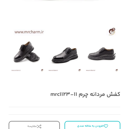
کفش مردانه چرم mrc1123-11
افزودن به علاقه مندی
مقایسه