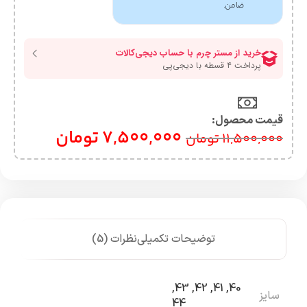
ضامن.
قیمت محصول:​
7,500,000
تومان
11,500,000
تومان
توضیحات تکمیلی
نظرات (5)
,
43
,
42
,
41
,
40
سایز
44