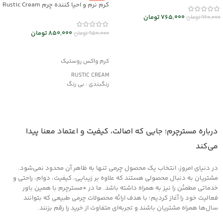
کرم نرم و احیا کننده چرم Rustic Cream
کد mrch30032
765,000
تومان
960,000
تومان
انتخاب گزینه ها
850,000
تومان
950,000
تومان
افزودن به سبد خرید
کرم واکس روستیک
RUSTIC CREAM
رنگبندی : بی رنگ
کاربرد:
محافظت و نرم کننده چرم های کهنه و
دارای بافت خشک
مناسب کیف و کفش، پوشاک و مبلمان
درباره مسترچرم؛ جایی که اصالت، کیفیت و اعتماد معنا پیدا
چرمی
می‌کند
در دنیای امروز، انتخاب یک محصول چرمی تنها به ظاهر آن محدود نمی‌شود.
مشتریان به دنبال محصولی هستند که علاوه بر زیبایی، کیفیت، دوام، راحتی و
خدماتی مطمئن را نیز به همراه داشته باشد. ما در *مسترچرم با همین باور
فعالیت خود را آغاز کردیم؛ با هدف ارائه محصولات چرمی طبیعی که بتوانند
سال‌ها همراه مشتریان باشند و تجربه‌ای متفاوت از خرید را رقم بزنند.