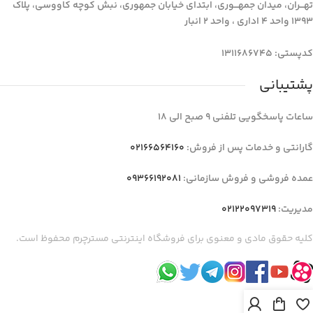
تهـــران، میدان جمهـــوری، ابتدای خیابان جمهوری، نبش کوچه کاووسی، پلاک
1393 واحد 4 اداری ، واحد 2 انبار
کدپستی: 1311686745
پشتیبانی
ساعات پاسخگویی تلفنی 9 صبح الی 18
گارانتی و خدمات پس از فروش:
02166564160
عمده فروشی و فروش سازمانی:
09366192081
مدیریت:
02122097319
کلیه حقوق مادی و معنوی برای فروشگاه اینترنتی مسترچرم محفوظ است.