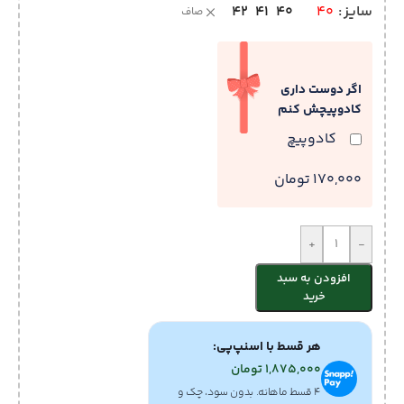
42
41
40
سایز
40
صاف
اگر دوست داری
کادوپیچش کنم
کادوپیچ
170,000 تومان
+
-
افزودن به سبد
خرید
هر قسط با اسنپ‌پی:
1,875,000
تومان
۴ قسط ماهانه. بدون سود، چک و