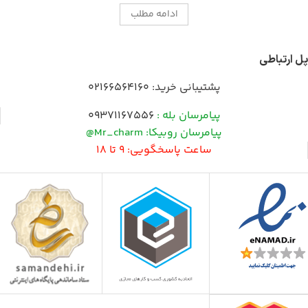
ادامه مطلب
پل ارتباطی
پشتیبانی خرید:
02166564160
پیامرسان بله :
09371167556
پیامرسان روبیکا: Mr_charm@
ساعت پاسخگویی: 9 تا 18