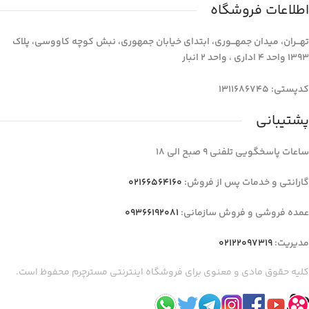
اطلاعات فروشگاه
تهـــران، میدان جمهـــوری، ابتدای خیابان جمهوری، نبش کوچه کاووسی، پلاک
1393 واحد 4 اداری ، واحد 2 انبار
کدپستی: 1311686745
پشتیبانی
ساعات پاسخگویی تلفنی 9 صبح الی 18
گارانتی و خدمات پس از فروش:
02166564160
عمده فروشی و فروش سازمانی:
09366192081
مدیریت:
02122097319
کلیه حقوق مادی و معنوی برای فروشگاه اینترنتی مسترچرم محفوظ است.