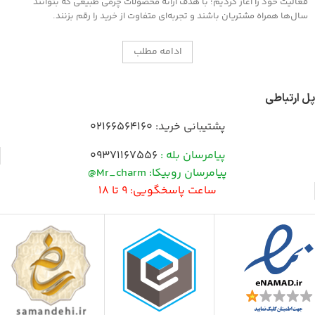
فعالیت خود را آغاز کردیم؛ با هدف ارائه محصولات چرمی طبیعی که بتوانند
سال‌ها همراه مشتریان باشند و تجربه‌ای متفاوت از خرید را رقم بزنند.
ادامه مطلب
پل ارتباطی
پشتیبانی خرید:
02166564160
پیامرسان بله :
09371167556
پیامرسان روبیکا: Mr_charm@
ساعت پاسخگویی: 9 تا 18