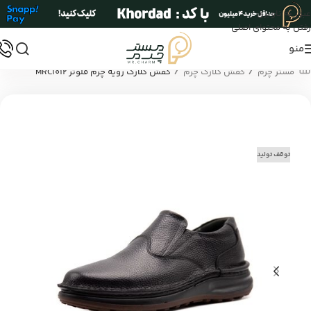
عبور به ناوبری
رفتن به محتوای اصلی
منو
/
/
مستر چرم
کفش کلارک چرم
کفش کلارک رویه چرم فلوتر MRC1012
توقف تولید