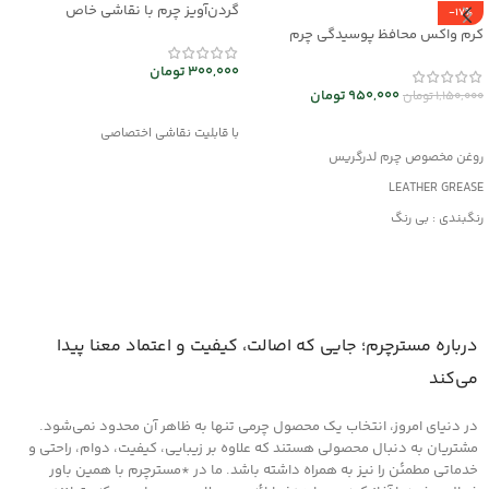
گردن‌آویز چرم با نقاشی خاص
-17%
mrc2714-14
کرم واکس محافظ پوسیدگی چرم
Leather Grease کد mrc30043
300,000
تومان
950,000
تومان
1,150,000
تومان
انتخاب گزینه ها
افزودن به سبد خرید
با قابلیت نقاشی اختصاصی
روغن مخصوص چرم لدرگریس
LEATHER GREASE
رنگبندی : بی رنگ
کاربرد: جلا دهنده و براق کننده قوی
جلوگیری از پوسیدگی چرم
مناسب کلیه محصولات چرمی
درباره مسترچرم؛ جایی که اصالت، کیفیت و اعتماد معنا پیدا
می‌کند
در دنیای امروز، انتخاب یک محصول چرمی تنها به ظاهر آن محدود نمی‌شود.
مشتریان به دنبال محصولی هستند که علاوه بر زیبایی، کیفیت، دوام، راحتی و
خدماتی مطمئن را نیز به همراه داشته باشد. ما در *مسترچرم با همین باور