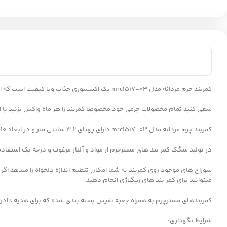
کمربند چرم مردانه مدل mrc1517-03 یک اکسسوری جذاب وبا کیفیت است که از چرم طبیعی گاوی تولید شده است.
سعی کنید تمام محصولات چرمی خود مخصوصا کمربند را هر ماه واکس بزنید یا از 
کمربند چرم مردانه مدل mrc1517-03 دارای پهنای 3.2 سانتی متر و در ابعاد 110-115-120-125-130 و 135 تقدیم شما میشود.
در تولید سگک کمر بند های مسترچرم از مواد و آلیاژ مرغوب و درجه یک استفاد
سوراخ های موجود روی کمربند به شما امکان تنظیم اندازه دلخواه را میدهد اگر درن
میتوانید برای کمر بند های ریگلاژی انجام دهید.
کمربندهای مسترچرم به همراه جعبه نفیس بسته بندی شده که برای هدیه داد
شرایط نگهداری: