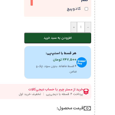
کنم
کادوپیچ
+
-
افزودن به سبد خرید
هر قسط با اسنپ‌پی:
247,500
تومان
۴ قسط ماهانه. بدون سود، چک و
ضامن.
قیمت محصول:​