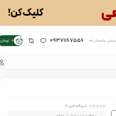
09371167556
0
تومان
تیبانی پیامرسان بله:
(دیدگاه کاربر
2
)
پرداخت درب منزل در تهران