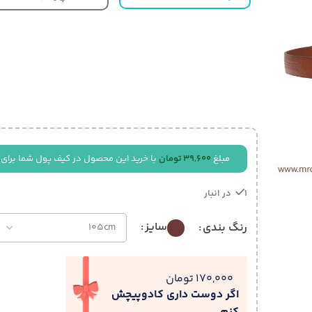
مبلغ
39,600
تومان
با خرید این محصول در کیف پول شما برای 
1 در انبار
سایز
رنگ بندی
170,000 تومان
اگر دوست داری کادوپیچش