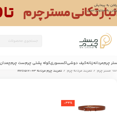
رفتن به پیمایش
رفتن به محتوای اصلی
تر چرم
مردانه
زنانه
کیف دوشی
اکسسوری
کوله پشتی چرم
ست چرم
چمدان 
/
/
مستر چرم
کمربند مردانه چرم
کمربند چرم مردانه mrc1517-03
-34%