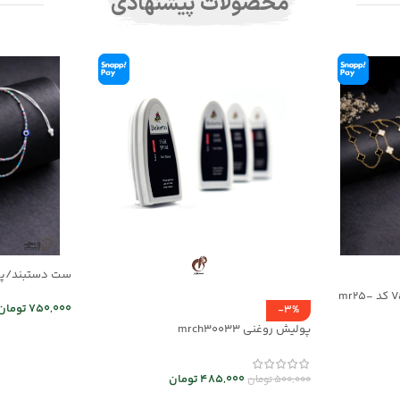
محصولات پیشنهادی
03
ست دستبند و گردنبند Van Cleef کد mr25-
750,000
تومان
-3%
پولیش روغنی mrch30033
اطلاعات بیشت
485,000
تومان
500,000
تومان