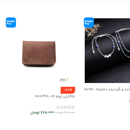
ست دستبند/پابند و گردنبند دخترانه mr25-
-20%
جاکارتی چرم mrc1318-62
ر
765,000
تومان
960,000
تومان
انتخاب گزینه ها