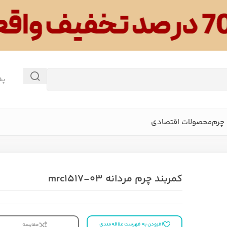
پش
چرم
محصولات اقتصادی
کمربند چرم مردانه mrc1517-03
افزودن به فهرست علاقه‌مندی
مقایسه