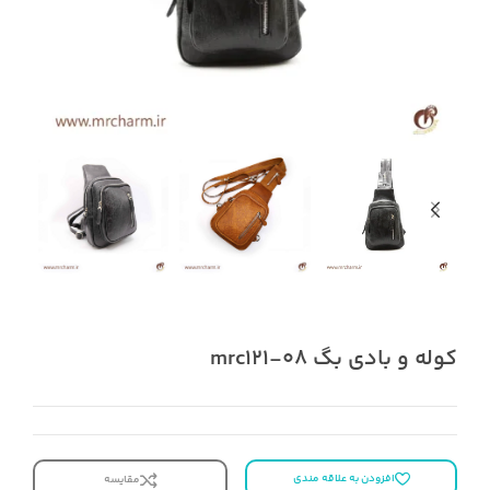
کوله و بادی بگ mrc121-08
افزودن به علاقه مندی
مقایسه