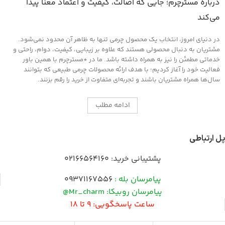
درباره مسترچرم؛ جایی که اصالت، کیفیت و اعتماد معنا پیدا
می‌کند
در دنیای امروز، انتخاب یک محصول چرمی تنها به ظاهر آن محدود نمی‌شود.
مشتریان به دنبال محصولی هستند که علاوه بر زیبایی، کیفیت، دوام، راحتی و
خدماتی مطمئن را نیز به همراه داشته باشد. ما در *مسترچرم با همین باور
فعالیت خود را آغاز کردیم؛ با هدف ارائه محصولات چرمی طبیعی که بتوانند
سال‌ها همراه مشتریان باشند و تجربه‌ای متفاوت از خرید را رقم بزنند.
ادامه مطلب
پل ارتباطی
پشتیبانی خرید:
02166564160
پیامرسان بله :
09371167556
پیامرسان روبیکا: Mr_charm@
ساعت پاسخگویی: 9 تا 18