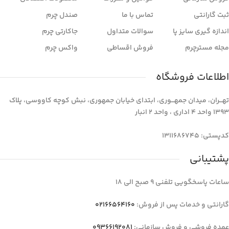
ثبت گارانتی
تماس با ما
صندل چرم
اندازه گیری سایز پا
سوالات متداول
جاکارتی چرم
مجله مسترچرم
فروش اقساطی
واکس چرم
اطلاعات فروشگاه
تهـــران، میدان جمهـــوری، ابتدای خیابان جمهوری، نبش کوچه کاووسی، پلاک
1393 واحد 4 اداری ، واحد 2 انبار
کدپستی: 1311686745
پشتیبانی
ساعات پاسخگویی تلفنی 9 صبح الی 18
گارانتی و خدمات پس از فروش:
02166564160
عمده فروشی و فروش سازمانی:
09366192081