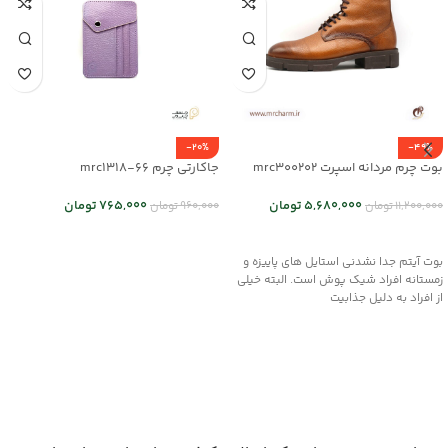
-20%
-49%
بوت چرم مردانه اسپرت mrc300202
جاکارتی چرم mrc1318-66
5,680,000
تومان
765,000
تومان
11,200,000
تومان
960,000
تومان
انتخاب گزینه ها
اطلاعات بیشتر
بوت آیتم جدا نشدنی استایل های پاییزه و
زمستانه افراد شیک پوش است. البته خیلی
از افراد به دلیل جذابیت