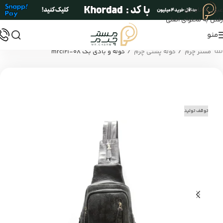
عبور به ناوبری
رفتن به محتوای اصلی
منو
/
/
مستر چرم
کوله پشتی چرم
کوله و بادی بگ mrc121-08
توقف تولید