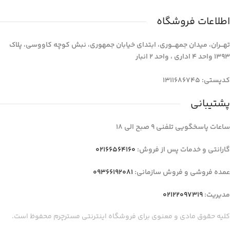
اطلاعات فروشگاه
تهـــران، میدان جمهـــوری، ابتدای خیابان جمهوری، نبش کوچه کاووسی، پلاک
1393 واحد 4 اداری ، واحد 2 انبار
کدپستی: 1311686745
پشتیبانی
ساعات پاسخگویی تلفنی 9 صبح الی 18
گارانتی و خدمات پس از فروش:
02166564160
عمده فروشی و فروش سازمانی:
09366192081
مدیریت:
02122097319
کلیه حقوق مادی و معنوی برای فروشگاه اینترنتی مسترچرم محفوظ است.