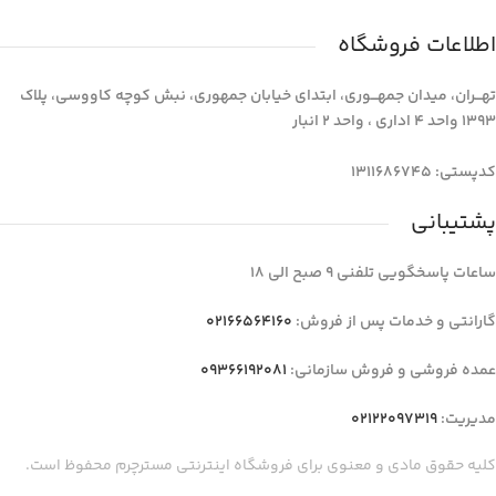
اطلاعات فروشگاه
تهـــران، میدان جمهـــوری، ابتدای خیابان جمهوری، نبش کوچه کاووسی، پلاک
1393 واحد 4 اداری ، واحد 2 انبار
کدپستی: 1311686745
پشتیبانی
ساعات پاسخگویی تلفنی 9 صبح الی 18
گارانتی و خدمات پس از فروش:
02166564160
عمده فروشی و فروش سازمانی:
09366192081
مدیریت:
02122097319
کلیه حقوق مادی و معنوی برای فروشگاه اینترنتی مسترچرم محفوظ است.