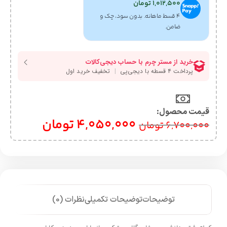
1,012,500
تومان
۴ قسط ماهانه. بدون سود، چک و
ضامن.
قیمت محصول:​
4,050,000
تومان
6,700,000
تومان
توضیحات
توضیحات تکمیلی
نظرات (0)