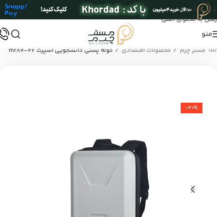
عبور به ناوبری
رفتن به محتوای اصلی
منو
/
/
مستر چرم
محصولات اقتصادی
کوله پشتی دانشجویی اسپرت mr80-07
-40%