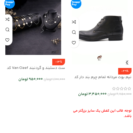
-14%
ست دستبند و گردنبند Van Cleef کد
-49%
mr25-01
نیم بوت مردانه تمام چرم بند دار کد
950,000
تومان
1,100,000
تومان
mrch30026
انتخاب گزینه ها
3,450,000
تومان
6,750,000
تومان
انتخاب گزینه ها
توجه: قالب این کفش یک سایز بزرگتر می
باشد.