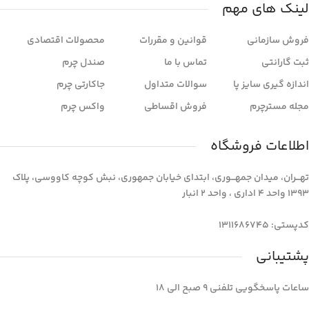
لینک های مهم
فروش سازمانی
قوانین و مقررات
محصولات اقتصادی
ثبت گارانتی
تماس با ما
صندل چرم
اندازه گیری سایز پا
سوالات متداول
جاکارتی چرم
مجله مسترچرم
فروش اقساطی
واکس چرم
اطلاعات فروشگاه
تهـــران، میدان جمهـــوری، ابتدای خیابان جمهوری، نبش کوچه کاووسی، پلاک
1393 واحد 4 اداری ، واحد 2 انبار
کدپستی: 1311686745
پشتیبانی
ساعات پاسخگویی تلفنی 9 صبح الی 18