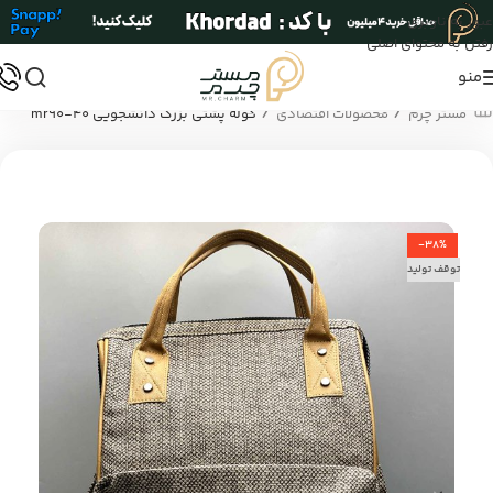
عبور به ناوبری
رفتن به محتوای اصلی
منو
/
/
مستر چرم
محصولات اقتصادی
کوله پشتی بزرگ دانشجویی mr90-40
-38%
توقف تولید