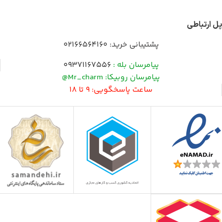
پل ارتباطی
پشتیبانی خرید:
02166564160
پیامرسان بله :
09371167556
پیامرسان روبیکا: Mr_charm@
ساعت پاسخگویی: 9 تا 18