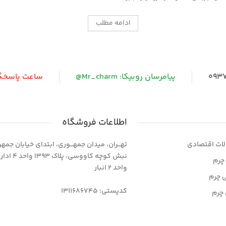
ادامه مطلب
0937
پیامرسان روبیکا: Mr_charm@
ساعت پاسخگویی: 
اطلاعات فروشگاه
ات اقتصادی
تهـــران، میدان جمهـــوری، ابتدای خیابان جمه
نبش کوچه کاووسی، پلاک 393
چرم
واحد 2 انبار
ی چرم
کدپستی: 1311686745
چرم