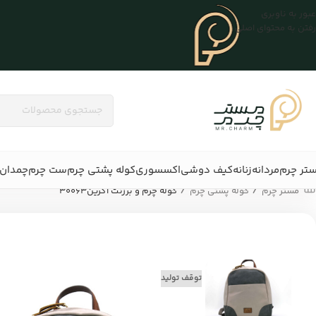
عبور به ناوبری
رفتن به محتوای اصلی
تر چرم
مردانه
زنانه
کیف دوشی
اکسسوری
کوله پشتی چرم
ست چرم
چمدان 
/
/
مستر چرم
کوله پشتی چرم
کوله چرم و برزنت آگرین30063
توقف تولید