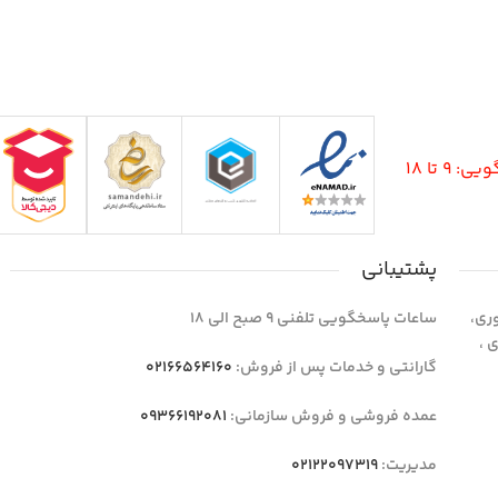
9 تا 18
پشتیبانی
وری،
ساعات پاسخگویی تلفنی 9 صبح الی 18
1 واحد 4 اداری ،
گارانتی و خدمات پس از فروش:
02166564160
عمده فروشی و فروش سازمانی:
09366192081
مدیریت:
02122097319