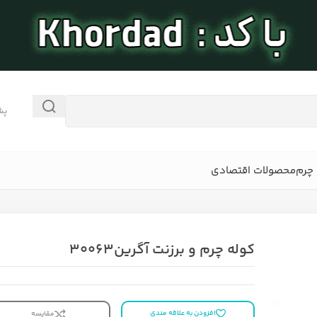
پش
چرم
محصولات اقتصادی
کوله چرم و برزنت آگرین30063
افزودن به علاقه مندی
مقایسه