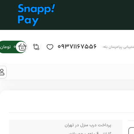
09371167556
0
تومان
تیبانی پیامرسان بله:
پرداخت درب منزل در تهران