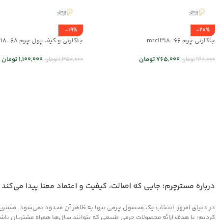
-19%
-20%
جاکارتی چرم mrc1318-66
جاکارتی و کیف پول چرم mrc1318-68
765,000
تومان
1,100,000
تومان
960,000
تومان
1,350,000
تومان
اطلاعات بیشتر
انتخاب گزینه ها
درباره مسترچرم؛ جایی که اصالت، کیفیت و اعتماد معنا پیدا می‌کند
در دنیای امروز، انتخاب یک محصول چرمی تنها به ظاهر آن محدود نمی‌شود. مشتریان 
کردیم؛ با هدف ارائه محصولات چرمی طبیعی که بتوانند سال‌ها همراه مشتریان باشند و