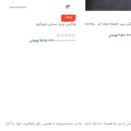
-26%
ست دستبند و گردنبند Van Cleef کد mr25-
واکس چرم عسلی شوکرم
950,00
تومان
585,000
تومان
790,000
تومان
 ها
افزودن به سبد خرید
ا نیز به همراه داشته باشد. ما در *مسترچرم با همین باور فعالیت خود را آغاز