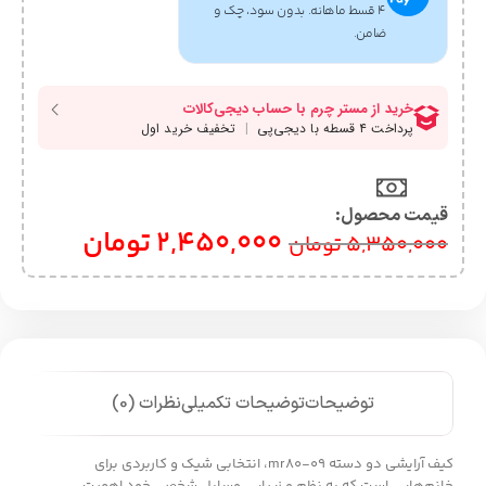
۴ قسط ماهانه. بدون سود، چک و
ضامن.
قیمت محصول:​
2,450,000
تومان
5,350,000
تومان
توضیحات
توضیحات تکمیلی
نظرات (0)
کیف آرایشی دو دسته mr80-09، انتخابی شیک و کاربردی برای