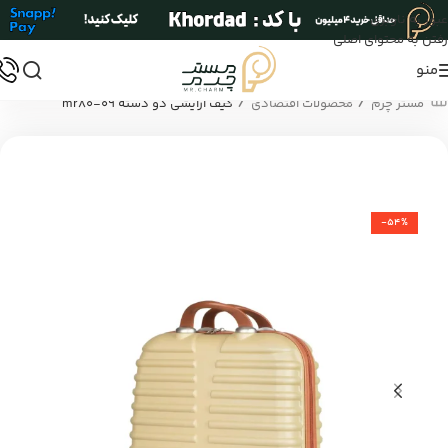
عبور به ناوبری
رفتن به محتوای اصلی
منو
/
/
مستر چرم
محصولات اقتصادی
کیف آرایشی دو دسته mr80-09
-54%