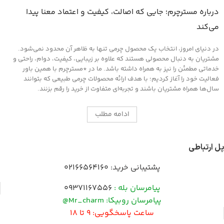
روش مصرف :
درباره مسترچرم؛ جایی که اصالت، کیفیت و اعتماد معنا پیدا
ابتدا سطح مورد نظر را کاملا از هرگونه گرد و
می‌کند
غبار تمیز کرده و سپس لایه ای نازک از این
کرم را روی سطح آغشته کنید و اجازه دهید
در دنیای امروز، انتخاب یک محصول چرمی تنها به ظاهر آن محدود نمی‌شود.
تا خشک شود ، سپس با دستمالی تمیز یا پد
های مخصوص که در همین بخش اکسسوری
مشتریان به دنبال محصولی هستند که علاوه بر زیبایی، کیفیت، دوام، راحتی و
موجود است سطح را جلادهید .
خدماتی مطمئن را نیز به همراه داشته باشد. ما در *مسترچرم با همین باور
فعالیت خود را آغاز کردیم؛ با هدف ارائه محصولات چرمی طبیعی که بتوانند
سال‌ها همراه مشتریان باشند و تجربه‌ای متفاوت از خرید را رقم بزنند.
ادامه مطلب
پل ارتباطی
پشتیبانی خرید:
02166564160
پیامرسان بله :
09371167556
پیامرسان روبیکا: Mr_charm@
ساعت پاسخگویی: 9 تا 18