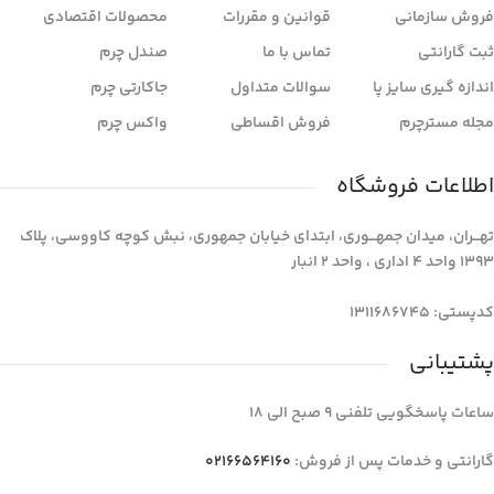
فروش سازمانی
قوانین و مقررات
محصولات اقتصادی
ثبت گارانتی
تماس با ما
صندل چرم
اندازه گیری سایز پا
سوالات متداول
جاکارتی چرم
مجله مسترچرم
فروش اقساطی
واکس چرم
اطلاعات فروشگاه
تهـــران، میدان جمهـــوری، ابتدای خیابان جمهوری، نبش کوچه کاووسی، پلاک
1393 واحد 4 اداری ، واحد 2 انبار
کدپستی: 1311686745
پشتیبانی
ساعات پاسخگویی تلفنی 9 صبح الی 18
گارانتی و خدمات پس از فروش:
02166564160