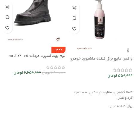
-44%
نیم بوت اسپرت مردانه mrc1122-05
واکس مایع براق کننده داشبورد خودرو
mec30047
6,650,000
تومان
11,800,000
تومان
550,000
تومان
انتخاب گزینه ها
افزودن به سبد خرید
کاملا گیاهی و مقاوم در مقابل عدم نفوذ
گرد و غبار .
براق کننده عالی .
این محصول از مواد قدرتمند با بهره گیری از
فن آوری نوین تولید شده و هیچگونه
آسیبی به چرم، قطعات لاستیکی، پلاستیکی
و پارچه داخل خودرو وارد نمیکند .