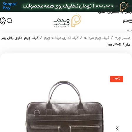
عبور به ناوبری
رفتن به محتوای اصلی
منو
/
/
/
مستر چرم
کیف چرم مردانه
کیف اداری مردانه چرم
کیف چرم اداری بغل رمز
دار mrc301119
-24%