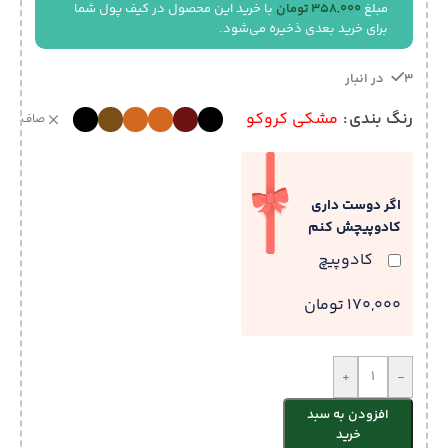
مبلغ
358,000
تومان
با خرید این محصول در کیف پول شما
برای خرید بعدی ذخیره می‌شود.
3 در انبار
رنگ بندی
مشکی کروکو
صاف
اگر دوست داری
کادوپیچش کنم
کادوپیچ
170,000 تومان
+
-
افزودن به سبد
خرید