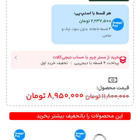
هر قسط با اسنپ‌پی:
2,237,500
تومان
۴ قسط ماهانه. بدون سود، چک و
ضامن.
قیمت محصول:​
8,950,000
تومان
11,800,000
تومان
این محصولات را باتخفیف بیشتر بخرید