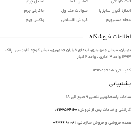
ثبت گارانتی
تماس با ما
صندل چرم
اندازه گیری سایز پا
سوالات متداول
جاکارتی چرم
مجله مسترچرم
فروش اقساطی
واکس چرم
اطلاعات فروشگاه
تهـــران، میدان جمهـــوری، ابتدای خیابان جمهوری، نبش کوچه کاووسی، پلاک
1393 واحد 4 اداری ، واحد 2 انبار
کدپستی: 1311686745
پشتیبانی
ساعات پاسخگویی تلفنی 9 صبح الی 18
گارانتی و خدمات پس از فروش:
02166564160
عمده فروشی و فروش سازمانی:
09366192081