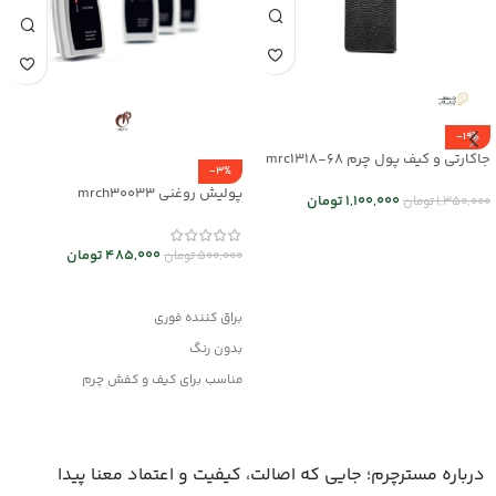
-19%
جاکارتی و کیف پول چرم mrc1318-68
-3%
پولیش روغنی mrch30033
1,100,000
تومان
1,350,000
تومان
انتخاب گزینه ها
485,000
تومان
500,000
تومان
افزودن به سبد خرید
براق کننده فوری
بدون رنگ
مناسب برای کیف و کفش چرم
وانواع محصولات چرم مصنوعی
درباره مسترچرم؛ جایی که اصالت، کیفیت و اعتماد معنا پیدا