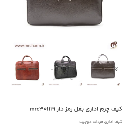
کیف چرم اداری بغل رمز دار mrc301119
کیف اداری مردانه دوجیب