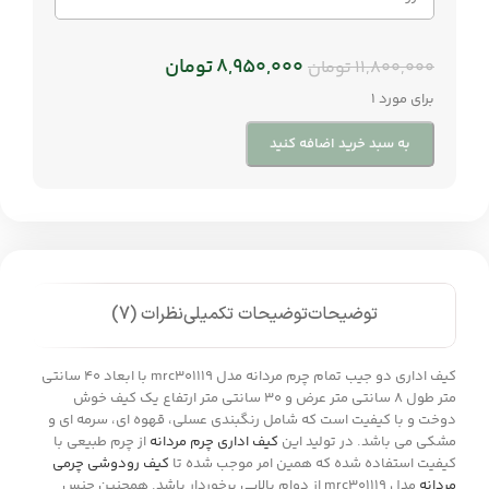
8,950,000
تومان
11,800,000
تومان
برای مورد 1
به سبد خرید اضافه کنید
توضیحات
توضیحات تکمیلی
نظرات (7)
کیف اداری دو جیب تمام چرم مردانه مدل mrc301119 با ابعاد 40 سانتی
متر طول 8 سانتی متر عرض و 30 سانتی متر ارتفاع یک کیف خوش
دوخت و با کیفیت است که شامل رنگبندی عسلی، قهوه ای، سرمه ای و
مشکی می باشد. در تولید این
کیف اداری چرم مردانه
از چرم طبیعی با
کیفیت استفاده شده که همین امر موجب شده تا
کیف رودوشی چرمی
مردانه
مدل mrc301119 از دوام بالایی برخوردار باشد. همچنین جنس