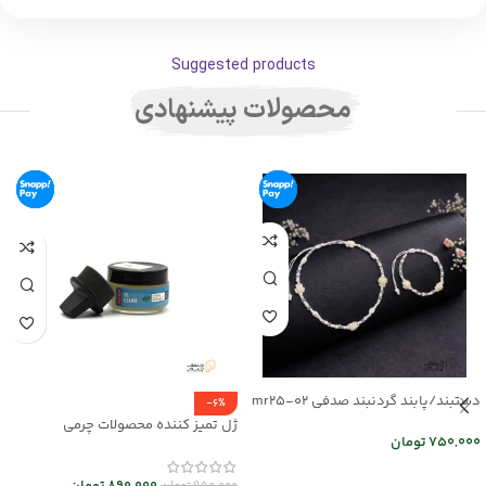
Suggested products
محصولات پیشنهادی
دستبند/پابند گردنبند صدفی mr25-02
-6%
ژل تمیز کننده محصولات چرمی
750,000
تومان
mrc30044
اطلاعات بیشتر