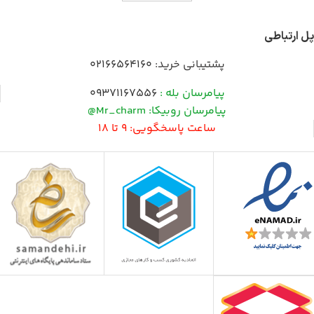
پل ارتباطی
پشتیبانی خرید:
02166564160
پیامرسان بله :
09371167556
پیامرسان روبیکا: Mr_charm@
ساعت پاسخگویی: 9 تا 18