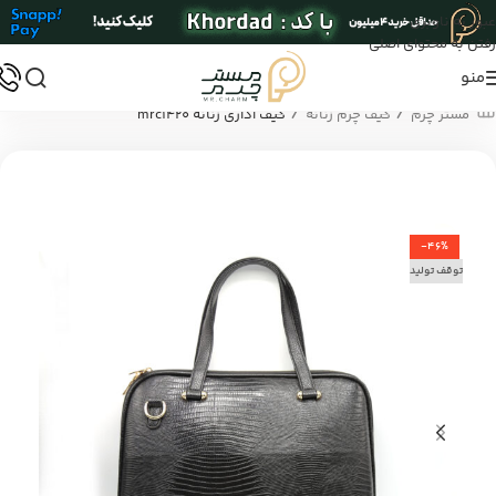
عبور به ناوبری
رفتن به محتوای اصلی
منو
/
/
مستر چرم
کیف چرم زنانه
کیف اداری زنانه mrc1420
-46%
توقف تولید