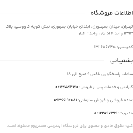
اطلاعات فروشگاه
تهـــران، میدان جمهـــوری، ابتدای خیابان جمهوری، نبش کوچه کاووسی، پلاک
1393 واحد 4 اداری ، واحد 2 انبار
کدپستی: 1311686745
پشتیبانی
ساعات پاسخگویی تلفنی 9 صبح الی 18
گارانتی و خدمات پس از فروش:
02166564160
عمده فروشی و فروش سازمانی:
09366192081
مدیریت:
02122097319
کلیه حقوق مادی و معنوی برای فروشگاه اینترنتی مسترچرم محفوظ است.