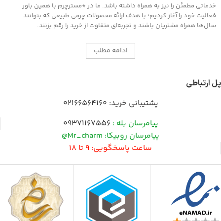
موجود است سطح را جلادهید .
خدماتی مطمئن را نیز به همراه داشته باشد. ما در *مسترچرم با همین باور
فعالیت خود را آغاز کردیم؛ با هدف ارائه محصولات چرمی طبیعی که بتوانند
سال‌ها همراه مشتریان باشند و تجربه‌ای متفاوت از خرید را رقم بزنند.
ادامه مطلب
پل ارتباطی
پشتیبانی خرید:
02166564160
پیامرسان بله :
09371167556
پیامرسان روبیکا: Mr_charm@
ساعت پاسخگویی: 9 تا 18