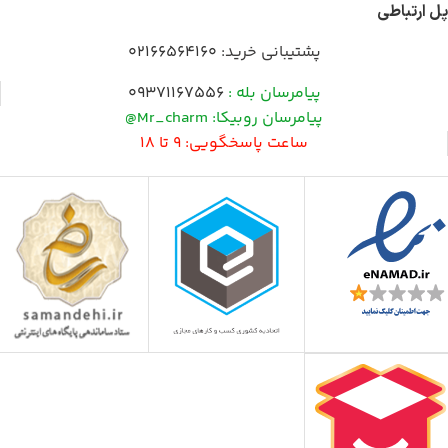
پل ارتباطی
پشتیبانی خرید:
02166564160
پیامرسان بله :
09371167556
پیامرسان روبیکا: Mr_charm@
ساعت پاسخگویی: 9 تا 18