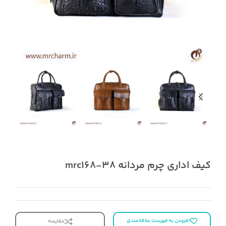
کیف اداری چرم مردانه mrc168-38
افزودن به فهرست علاقه‌مندی
مقایسه