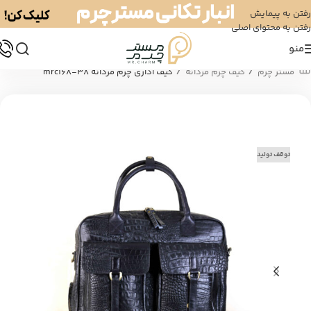
رفتن به پیمایش
رفتن به محتوای اصلی
منو
/
/
مستر چرم
کیف چرم مردانه
کیف اداری چرم مردانه mrc168-38
توقف تولید