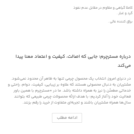
کاملا گیاهی و مقاوم در مقابل عدم نفوذ
گرد و غبار .
براق کننده عالی .
این محصول از مواد قدرتمند با بهره گیری از
فن آوری نوین تولید شده و هیچگونه
آسیبی به چرم، قطعات لاستیکی، پلاستیکی
و پارچه داخل خودرو وارد نمیکند .
روش مصرف :
درباره مسترچرم؛ جایی که اصالت، کیفیت و اعتماد معنا پیدا
ابتدا سطح مورد نظر را کاملا از هرگونه گرد و
می‌کند
غبار تمیز کرده و سپس لایه ای نازک از این
کرم را روی سطح آغشته کنید و اجازه دهید
در دنیای امروز، انتخاب یک محصول چرمی تنها به ظاهر آن محدود نمی‌شود.
تا خشک شود ، سپس با دستمالی تمیز یا پد
های مخصوص که در همین بخش اکسسوری
مشتریان به دنبال محصولی هستند که علاوه بر زیبایی، کیفیت، دوام، راحتی و
موجود است سطح را جلادهید .
خدماتی مطمئن را نیز به همراه داشته باشد. ما در *مسترچرم با همین باور
فعالیت خود را آغاز کردیم؛ با هدف ارائه محصولات چرمی طبیعی که بتوانند
سال‌ها همراه مشتریان باشند و تجربه‌ای متفاوت از خرید را رقم بزنند.
ادامه مطلب