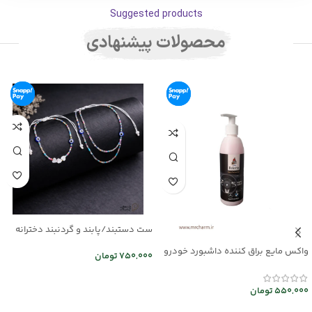
Suggested products
محصولات پیشنهادی
ست دستبند/پابند و گردنبند دخترانه
mr25-03
واکس مایع براق کننده داشبورد خودرو
750,000
تومان
mec30047
اطلاعات بیشتر
550,000
تومان
افزودن به سبد خرید